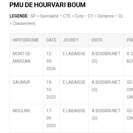
PMU DE HOURVARI BOUM
LEGENDE :
SP = Spécialité – CTE = Cote – DT = Distance – CL
= Classement
HIPPODROME
DATE
JOCKEY
ENTR.
PR
MONT-DE-
12-
E.LABAISSE
A.BOISBRUNET
R. 
MARSAN
03-
(S)
BO
2026
SAUMUR
19-
E.LABAISSE
A.BOISBRUNET
GD
10-
(S)
CR
2025
SA
MOULINS
17-
E.LABAISSE
A.BOISBRUNET
GD
09-
(S)
CR
2025