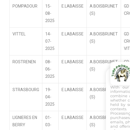
POMPADOUR
15-
E.LABAISSE
A.BOISBRUNET
GD
08-
(S)
CR
2025
VITTEL
14-
E.LABAISSE
A.BOISBRUNET
GD
07-
(S)
CR
2025
VI
ROSTRENEN
08-
E.LABAISSE
A.BOISBRUNET
GD
06-
(S)
CR
2025
With ou
STRASBOURG
19-
E.LABAISSE
A.BOISBRUNET
GD
informatio
combine a
04-
(S)
CR
whether co
2025
ST
held by s
contexts.
Processin
purchases
LIGNIERES EN
01-
E.LABAISSE
A.BOISBRUNET
GD
emails, ph
BERRY
03-
(S)
CR
and offer