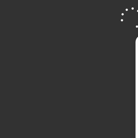
Site is Loading, 
© 2025 Turf Pronostics - Tous droits réservés |
Mentions légales
|
CGU
|
Politique de confidentialité
|
Cookies
⚠️ Jouer comporte des risques : endettement, dépendance, isolement.
Appelez le numéro 09 74 75 13 13
×