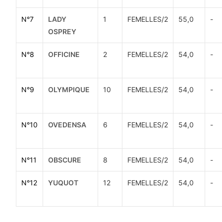
N°
7
LADY
1
FEMELLES/2
55,0
-
OSPREY
N°
8
OFFICINE
2
FEMELLES/2
54,0
-
N°
9
OLYMPIQUE
10
FEMELLES/2
54,0
-
N°
10
OVEDENSA
6
FEMELLES/2
54,0
-
N°
11
OBSCURE
8
FEMELLES/2
54,0
-
N°
12
YUQUOT
12
FEMELLES/2
54,0
-