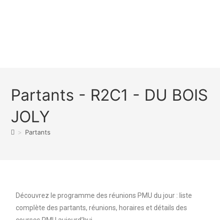
Partants - R2C1 - DU BOIS
JOLY
>
Partants
Découvrez le programme des réunions PMU du jour : liste
complète des partants, réunions, horaires et détails des