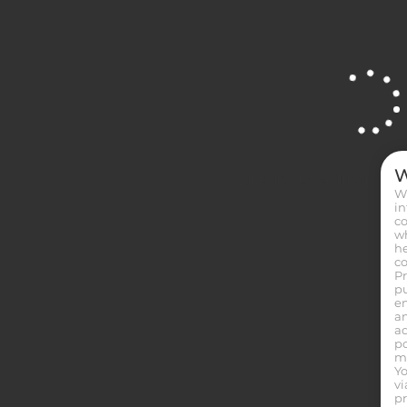
N°
10
FOR EVER
10
FEMELLES/4
53,0
-
QUEEN
N°
11
JUANDA
11
FEMELLES/4
52,0
-
FELIPA
W
Site is Loading, Pl
W
in
co
wh
he
co
© 2025 Turf Pronostics - Tous droits réservés |
Mentions légales
|
CGU
|
Pr
Politique de confidentialité
|
Cookies
p
⚠️ Jouer comporte des risques : endettement, dépendance, isolement.
Appelez le numéro 09 74 75 13 13
em
an
ad
×
po
×
me
Yo
Panier
vi
pr