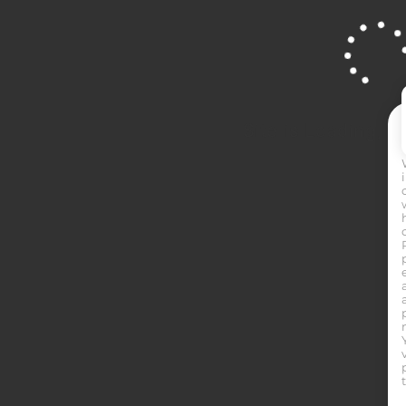
Site is Loading, P
© 2025 Turf Pronostics - Tous droits réservés |
Mentions légales
|
CGU
|
Politique de confidentialité
|
Cookies
⚠️ Jouer comporte des risques : endettement, dépendance, isolement.
Appelez le numéro 09 74 75 13 13
×
×
Panier