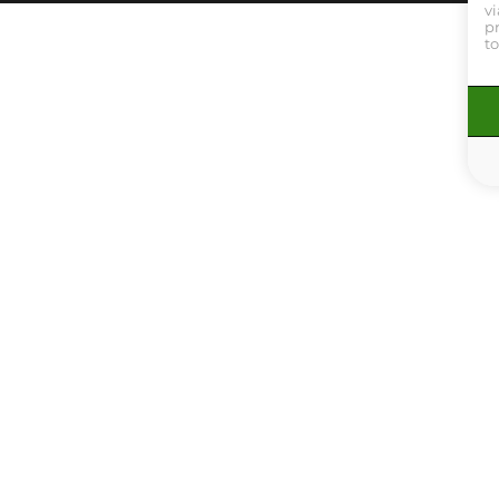
v
p
to