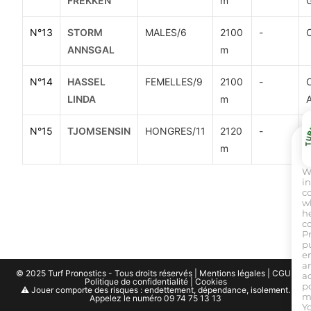
FREKKEN
m
N°
13
STORM
MALES/6
2100
-
ANNSGAL
m
N°
14
HASSEL
FEMELLES/9
2100
-
LINDA
m
N°
15
TJOMSENSIN
HONGRES/11
2120
-
m
W
in
c
w
h
co
P
p
e
a
© 2025 Turf Pronostics - Tous droits réservés |
Mentions légales
|
CGU
|
a
Politique de confidentialité
|
Cookies
p
⚠️ Jouer comporte des risques : endettement, dépendance, isolement.
m
Appelez le numéro 09 74 75 13 13
Y