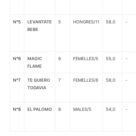
N°
5
LEVANTATE
5
HONGRES/11
58,0
-
BEBE
N°
6
MAGIC
6
FEMELLES/5
55,0
-
FLAME
N°
7
TE QUIERO
7
FEMELLES/6
58,0
-
TODAVIA
N°
8
EL PALOMO
8
MALES/5
54,0
-