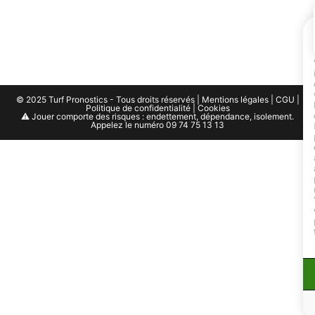
© 2025 Turf Pronostics - Tous droits réservés |
Mentions légales
|
CGU
|
Politique de confidentialité
|
Cookies
⚠️ Jouer comporte des risques : endettement, dépendance, isolement.
Appelez le numéro 09 74 75 13 13