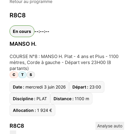
Retour au programme
R8C8
En cours
--:--:--
MANSO H.
COURSE N°8 : MANSO H. Plat - 4 ans et Plus - 1100
mètres, Corde à gauche - Départ vers 23H00 (8
partants)
C
T
S
Date :
mercredi 3 juin 2026
Départ :
23:00
Discipline :
PLAT
Distance :
1100 m
Allocation :
1 924 €
R8C8
Analyse auto