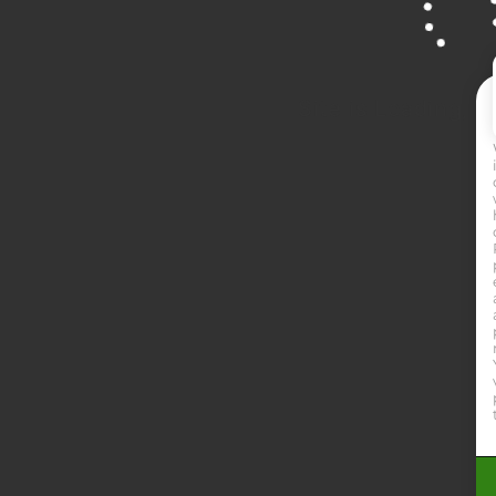
FRIEND
m
LA
Site is Loading, P
© 2025 Turf Pronostics - Tous droits réservés |
Mentions légales
|
CGU
|
Politique de confidentialité
|
Cookies
⚠️ Jouer comporte des risques : endettement, dépendance, isolement.
Appelez le numéro 09 74 75 13 13