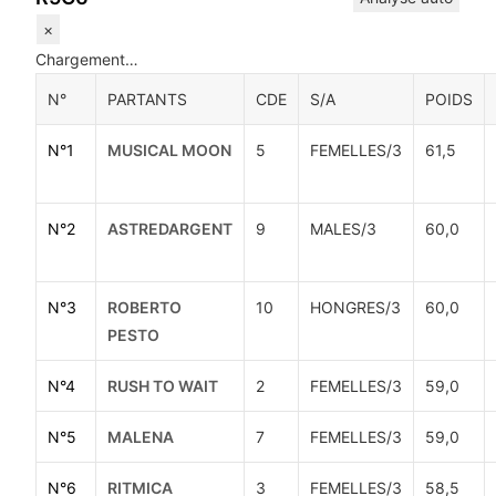
×
Chargement…
N°
PARTANTS
CDE
S/A
POIDS
N°
1
MUSICAL MOON
5
FEMELLES/3
61,5
N°
2
ASTREDARGENT
9
MALES/3
60,0
N°
3
ROBERTO
10
HONGRES/3
60,0
PESTO
N°
4
RUSH TO WAIT
2
FEMELLES/3
59,0
N°
5
MALENA
7
FEMELLES/3
59,0
N°
6
RITMICA
3
FEMELLES/3
58,5