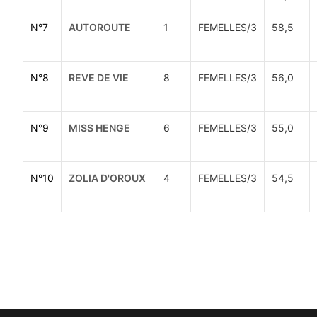
N°
7
AUTOROUTE
1
FEMELLES/3
58,5
N°
8
REVE DE VIE
8
FEMELLES/3
56,0
N°
9
MISS HENGE
6
FEMELLES/3
55,0
N°
10
ZOLIA D'OROUX
4
FEMELLES/3
54,5