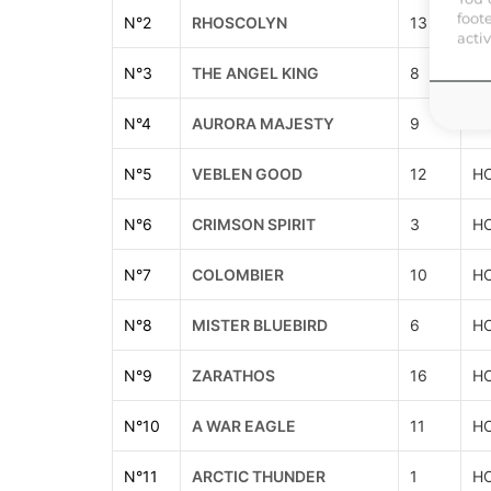
foot
N°
2
RHOSCOLYN
13
H
acti
N°
3
THE ANGEL KING
8
H
N°
4
AURORA MAJESTY
9
H
N°
5
VEBLEN GOOD
12
H
N°
6
CRIMSON SPIRIT
3
H
N°
7
COLOMBIER
10
H
N°
8
MISTER BLUEBIRD
6
H
N°
9
ZARATHOS
16
H
N°
10
A WAR EAGLE
11
H
N°
11
ARCTIC THUNDER
1
H