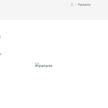
>
Partants
U
e