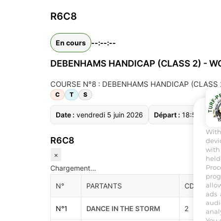
R6C8
En cours
--:--:--
DEBENHAMS HANDICAP (CLASS 2) - W
COURSE N°8 : DEBENHAMS HANDICAP (CLASS 2) - 
C
T
S
Date :
vendredi 5 juin 2026
Départ :
18:50
Dis
Wit
R6C8
devi
with
×
held
Proc
Chargement…
prog
allo
N°
PARTANTS
CDE
S/
ads 
audi
N°
1
DANCE IN THE STORM
2
FE
anal
You 