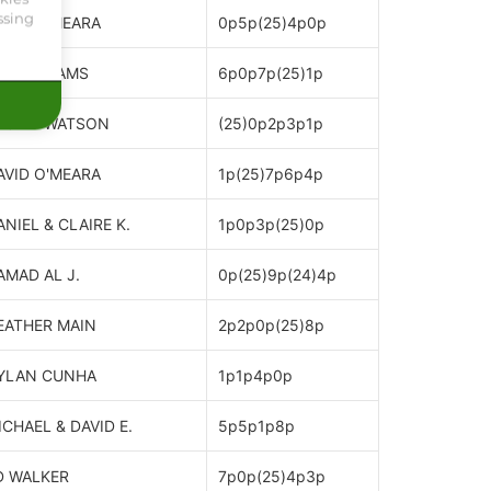
ssing
AVID O'MEARA
0p5p(25)4p0p
AN WILLIAMS
6p0p7p(25)1p
RCHIE WATSON
(25)0p2p3p1p
AVID O'MEARA
1p(25)7p6p4p
ANIEL & CLAIRE K.
1p0p3p(25)0p
AMAD AL J.
0p(25)9p(24)4p
EATHER MAIN
2p2p0p(25)8p
YLAN CUNHA
1p1p4p0p
ICHAEL & DAVID E.
5p5p1p8p
D WALKER
7p0p(25)4p3p