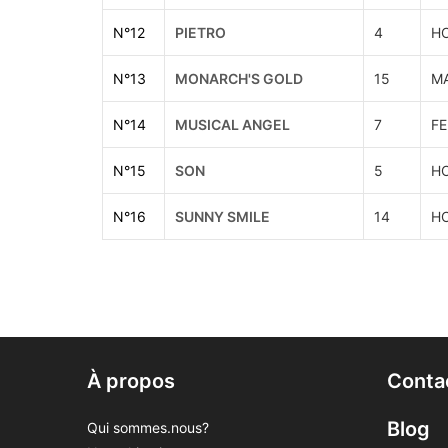
N°
12
PIETRO
4
H
N°
13
MONARCH'S GOLD
15
M
N°
14
MUSICAL ANGEL
7
FE
N°
15
SON
5
H
N°
16
SUNNY SMILE
14
H
À propos
Conta
Blog
Qui sommes.nous?