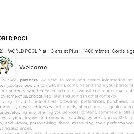
ORLD POOL
WORLD POOL Plat - 3 ans et Plus - 1400 mètres, Corde à gau
Welcome
cipline :
PLAT
Distance :
1400 m
Allocation :
90 359 €
h our 475
partners
, we wish to store and access information on
ces (cookies, pixels in emails, etc.), combine and share your personal
 our partners, whether collected on this website or in our emails, al
 by some of us, or obtained later, including in other contexts.
essing this data (identifiers, browsing, preferences, purchases, lo
rams, IP, postal addresses and emails, phone, precise geolocation, 
ws developing and offering you services, content, commercial offer
A
POIDS
COTES
JOCKEYS
E
across your devices and screens (including by email, post, SMS, p
o, and video), personalising them, measuring their performance
MELLES/4
62,5
-
OISIN MURPHY
A
ysing audiences.
can "accept all" and withdraw your consent at any time via the "coo