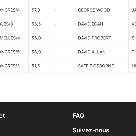
ONGRES/4
57,0
-
GEORGE WOOD
J
ALES/3
56,5
-
DAVID EGAN
K
MELLES/4
56,0
-
DAVID PROBERT
S
ONGRES/5
56,0
-
DAVID ALLAN
T
ONGRES/3
51,5
-
SAFFIE OSBORNE
H
ct
FAQ
Suivez-nous