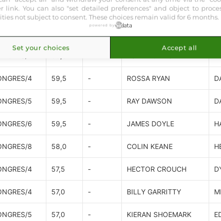
er link
. You can also "set detailed preferences" and object to proce
ONGRES/8
61,0
-
JASON WATSON
D
vities not subject to consent. These choices remain valid for 6 months.
powered by
ONGRES/4
60,0
-
BILLY LOUGHNANE
I
Set your choices
Accept all
ONGRES/4
60,0
-
LUKE MORRIS
A
ONGRES/4
59,5
-
ROSSA RYAN
D
ONGRES/5
59,5
-
RAY DAWSON
D
ONGRES/6
59,5
-
JAMES DOYLE
H
ONGRES/8
58,0
-
COLIN KEANE
H
ONGRES/4
57,5
-
HECTOR CROUCH
D
ONGRES/4
57,0
-
BILLY GARRITTY
M
ONGRES/5
57,0
-
KIERAN SHOEMARK
E