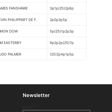
AMES FANSHAWE
3p1p(25)2p6p
EVIN PHILIPPART DE F.
2p0p2p5p
IMON DOW
5p(25)1p2p3p
IM EASTERBY
9p2p2p(25)7p
UGO PALMER
(25)2p4p1p5p
Newsletter
E
Email
*