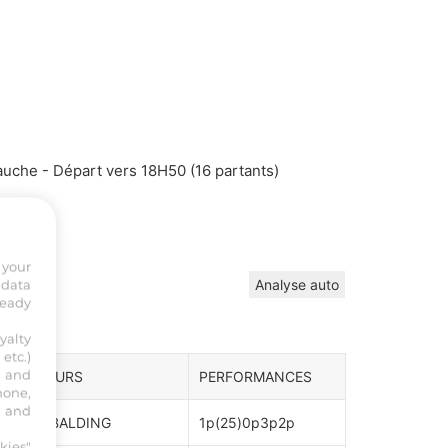
che - Départ vers 18H50 (16 partants)
 your
 data
Analyse auto
ready
yalty
etc.)
s and
NTRAINEURS
PERFORMANCES
hone,
, and
NDREW BALDING
1p(25)0p3p2p
kies"