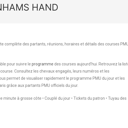
BENHAMS HAND
te complète des partants, réunions, horaires et détails des courses PM
ble pour suivre le
programme
des courses aujourd’hui. Retrouvez la list
 course. Consultez les chevaux engagés, leurs numéros et les
 vous permet de visualiser rapidement le programme PMU du jour et les
aris grâce aux partants PMU officiels du jour.
ère minute à grosse côte • Couplé du jour • Tickets du patron • Tuyau des