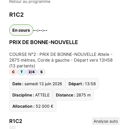
Retour au programme
R1C2
En cours
--:--:--
PRIX DE BONNE-NOUVELLE
COURSE N°2 : PRIX DE BONNE-NOUVELLE Attele -
2875 mètres, Corde à gauche - Départ vers 13H58
(13 partants)
C
T
2/4
S
Date :
samedi 13 juin 2026
Départ :
13:58
Discipline :
ATTELE
Distance :
2875 m
Allocation :
52 000 €
R1C2
Analyse auto