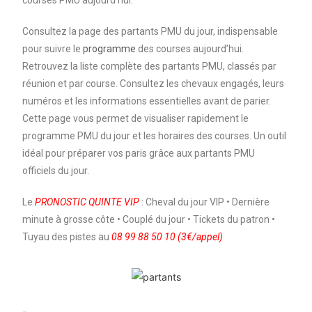
courses PMU aujourd’hui.
Consultez la page des partants PMU du jour, indispensable
pour suivre le
programme
des courses aujourd’hui.
Retrouvez la liste complète des partants PMU, classés par
réunion et par course. Consultez les chevaux engagés, leurs
numéros et les informations essentielles avant de parier.
Cette page vous permet de visualiser rapidement le
programme PMU du jour et les horaires des courses. Un outil
idéal pour préparer vos paris grâce aux partants PMU
officiels du jour.
Le
PRONOSTIC QUINTE VIP
: Cheval du jour VIP • Dernière
minute à grosse côte • Couplé du jour • Tickets du patron •
Tuyau des pistes au
08 99 88 50 10 (3€/appel)