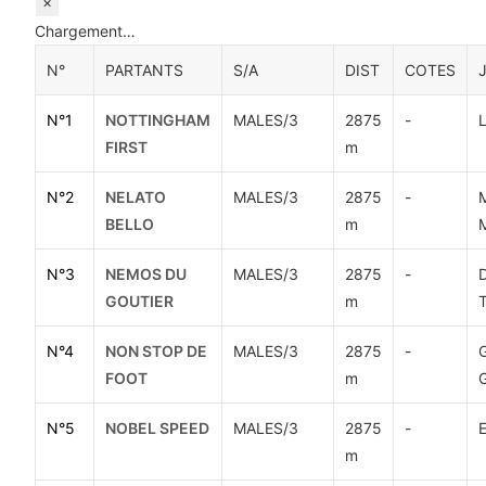
×
Chargement…
N°
PARTANTS
S/A
DIST
COTES
N°
1
NOTTINGHAM
MALES/3
2875
-
FIRST
m
N°
2
NELATO
MALES/3
2875
-
BELLO
m
N°
3
NEMOS DU
MALES/3
2875
-
D
GOUTIER
m
N°
4
NON STOP DE
MALES/3
2875
-
FOOT
m
N°
5
NOBEL SPEED
MALES/3
2875
-
m