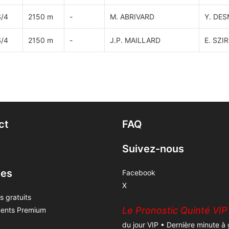
/4
2150 m
-
M. ABRIVARD
Y. DE
/4
2150 m
-
J.P. MAILLARD
E. SZI
ct
FAQ
Suivez-nous
ces
Facebook
X
s gratuits
Le Pronostic Quinté VIP
ents Premium
du jour VIP • Dernière minute à