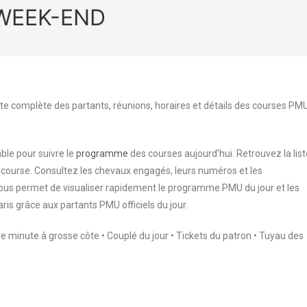
L WEEK-END
te complète des partants, réunions, horaires et détails des courses PM
ble pour suivre le
programme
des courses aujourd’hui. Retrouvez la list
 course. Consultez les chevaux engagés, leurs numéros et les
 vous permet de visualiser rapidement le programme PMU du jour et les
aris grâce aux partants PMU officiels du jour.
ère minute à grosse côte • Couplé du jour • Tickets du patron • Tuyau des