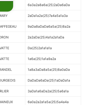
ARATO
6a3a2a8a6a(25)2aDa6aDa
MARY
2aDa1a2a(25)7a4a5a1a3a
RAFFEGEAU
9aDa8aDaDa6a5a(25)8a2a
UDRON
2a2aDa(25)4a1a2a1aDa
VATTE
Da(25)2a1a1a1a
VATTE
1a6a(25)1a1a9a2a
IRANDEL
1a8a3aDa8a5a(25)8a0aDa
BOURGEOIS
DaDaDa6aDa(25)1aDaDa1a
RLIER
3aDa1a6aDa2a(25)5a6a1a
HAINEUX
6a0a2a2a1a5a(25)5a4a4a