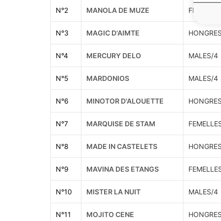
N°
2
MANOLA DE MUZE
FEMELLE
N°
3
MAGIC D'AIMTE
HONGRES
N°
4
MERCURY DELO
MALES/4
N°
5
MARDONIOS
MALES/4
N°
6
MINOTOR D'ALOUETTE
HONGRES
N°
7
MARQUISE DE STAM
FEMELLE
N°
8
MADE IN CASTELETS
HONGRES
N°
9
MAVINA DES ETANGS
FEMELLE
N°
10
MISTER LA NUIT
MALES/4
N°
11
MOJITO CENE
HONGRES