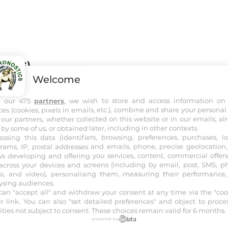
OIRES)
Welcome
TOIRES) Attele - Départ à l'Autostart - 2150 mètres - Dépar
h our 475
partners
, we wish to store and access information on
ces (cookies, pixels in emails, etc.), combine and share your personal
cipline :
ATTELE
Distance :
2150 m
Allocation :
35 000 €
 our partners, whether collected on this website or in our emails, al
 by some of us, or obtained later, including in other contexts.
essing this data (identifiers, browsing, preferences, purchases, lo
rams, IP, postal addresses and emails, phone, precise geolocation, 
ws developing and offering you services, content, commercial offer
across your devices and screens (including by email, post, SMS, p
o, and video), personalising them, measuring their performance
ysing audiences.
DIST
COTES
JOCKEYS
ENTRA
can "accept all" and withdraw your consent at any time via the "coo
er link
. You can also "set detailed preferences" and object to proce
vities not subject to consent. These choices remain valid for 6 months.
/4
2150 m
-
ANTHONY DOLLION
Antho
powered by