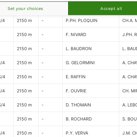
S/4
2150 m
-
F. DESMIGNEUX
S. GU
Set your choices
Accept all
/4
2150 m
-
P.PH. PLOQUIN
CH.A. 
2150 m
-
F. NIVARD
J.PH. 
2150 m
-
L. BAUDRON
L. BA
/4
2150 m
-
G. GELORMINI
A. CHA
S/4
2150 m
-
E. RAFFIN
A. CHA
/4
2150 m
-
F. OUVRIE
CH. M
S/4
2150 m
-
D. THOMAIN
A. LE
2150 m
-
B. ROCHARD
S. BOU
/4
2150 m
-
P.Y. VERVA
J.M. C