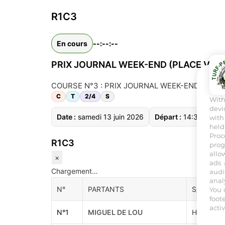
R1C3
En cours
--:--:--
PRIX JOURNAL WEEK-END (PLACE VICT
COURSE N°3 : PRIX JOURNAL WEEK-END (PLACE VIC
C
T
2/4
S
Wit
devi
Date :
samedi 13 juin 2026
Départ :
14:33
Dis
with
held
Proc
R1C3
prog
allo
×
ads 
Chargement…
audi
anal
N°
PARTANTS
S/A
You 
foot
acti
N°
1
MIGUEL DE LOU
HONGRES