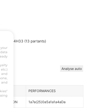
t vers 14H33 (13 partants)
 your
 data
ready
yalty
Analyse auto
etc.)
s and
hone,
, and
INEURS
PERFORMANCES
kies"
ssing
ny DOLLION
1a7a(25)0a5a1a1a4aDa