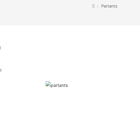
>
Partants
U
e