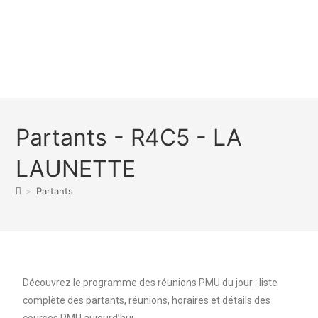
Partants - R4C5 - LA
LAUNETTE
>
Partants
Découvrez le programme des réunions PMU du jour : liste
complète des partants, réunions, horaires et détails des