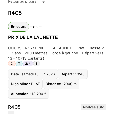
Retour au programme
R4C5
En cours
--:--:--
PRIX DE LA LAUNETTE
COURSE N°5 : PRIX DE LA LAUNETTE Plat - Classe 2
- 3 ans - 2000 mètres, Corde à gauche - Départ vers
13H40 (13 partants)
C
T
2/4
S
Date :
samedi 13 juin 2026
Départ :
13:40
Discipline :
PLAT
Distance :
2000 m
Allocation :
18 200 €
R4C5
Analyse auto