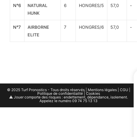
N°
6
NATURAL
6
HONGRES/5
57,0
-
HUNK
N°
7
AIRBORNE
7
HONGRES/6
57,0
-
ELITE
© 2025 Turf Pronostics - Tous droits réservés |
Mentions légales
|
CGU
|
Politique de confidentialité
|
Cookies
⚠️ Jouer comporte des risques : endettement, dépendance, isolement.
Appelez le numéro 09 74 75 13 13