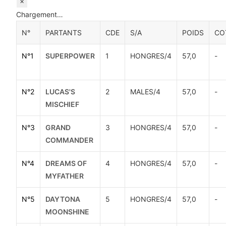
×
Chargement…
N°
PARTANTS
CDE
S/A
POIDS
CO
N°
1
SUPERPOWER
1
HONGRES/4
57,0
-
N°
2
LUCAS'S
2
MALES/4
57,0
-
MISCHIEF
N°
3
GRAND
3
HONGRES/4
57,0
-
COMMANDER
N°
4
DREAMS OF
4
HONGRES/4
57,0
-
MYFATHER
N°
5
DAYTONA
5
HONGRES/4
57,0
-
MOONSHINE