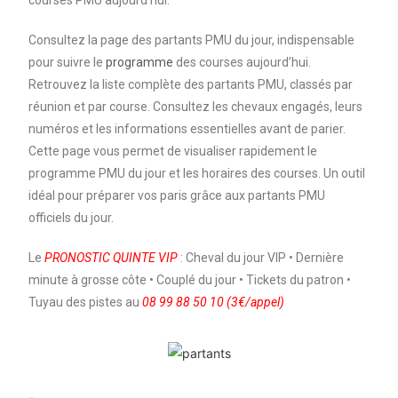
courses PMU aujourd’hui.
Consultez la page des partants PMU du jour, indispensable
pour suivre le
programme
des courses aujourd’hui.
Retrouvez la liste complète des partants PMU, classés par
réunion et par course. Consultez les chevaux engagés, leurs
numéros et les informations essentielles avant de parier.
Cette page vous permet de visualiser rapidement le
programme PMU du jour et les horaires des courses. Un outil
idéal pour préparer vos paris grâce aux partants PMU
officiels du jour.
Le
PRONOSTIC QUINTE VIP
: Cheval du jour VIP • Dernière
minute à grosse côte • Couplé du jour • Tickets du patron •
Tuyau des pistes au
08 99 88 50 10 (3€/appel)