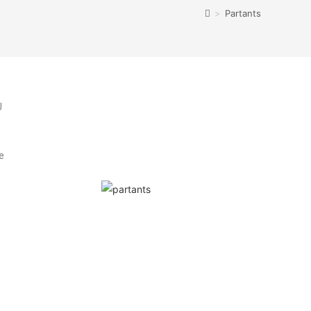
>
Partants
U
e