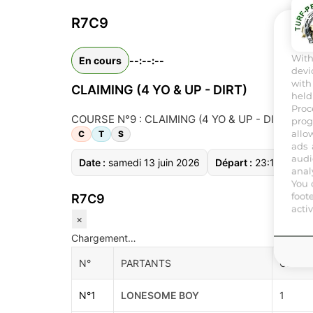
R7C9
Wit
En cours
--:--:--
devi
with
CLAIMING (4 YO & UP - DIRT)
held
Proc
COURSE N°9 : CLAIMING (4 YO & UP - DIRT) Plat -
prog
allo
C
T
S
ads 
audi
Date :
samedi 13 juin 2026
Départ :
23:16
Dis
anal
You 
foot
R7C9
acti
×
Chargement…
N°
PARTANTS
CDE
N°
1
LONESOME BOY
1