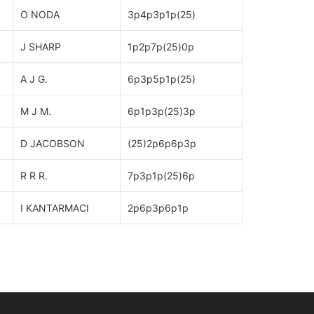
O NODA
3p4p3p1p(25)
J SHARP
1p2p7p(25)0p
A J G.
6p3p5p1p(25)
M J M.
6p1p3p(25)3p
D JACOBSON
(25)2p6p6p3p
R R R.
7p3p1p(25)6p
I KANTARMACI
2p6p3p6p1p