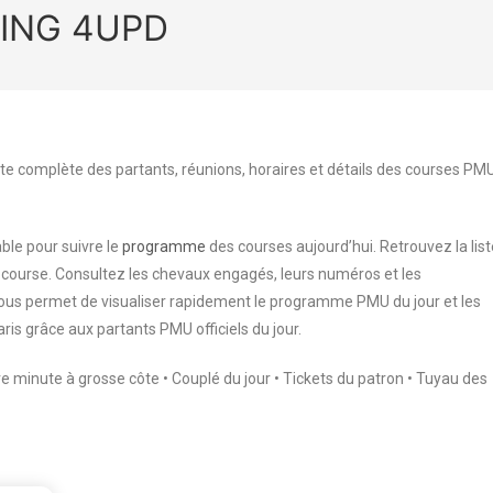
MING 4UPD
te complète des partants, réunions, horaires et détails des courses PM
ble pour suivre le
programme
des courses aujourd’hui. Retrouvez la list
 course. Consultez les chevaux engagés, leurs numéros et les
 vous permet de visualiser rapidement le programme PMU du jour et les
aris grâce aux partants PMU officiels du jour.
ère minute à grosse côte • Couplé du jour • Tickets du patron • Tuyau des