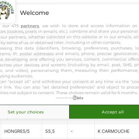
Welcome
h our 475
partners
, we wish to store and access information on
ces (cookies, pixels in emails, etc.), combine and share your personal
 our partners, whether collected on this website or in our emails, al
 by some of us, or obtained later, including in other contexts.
essing this data (identifiers, browsing, preferences, purchases, lo
 4 ans et Plus - 1600 mètres, Corde à gauche - Départ vers 23
rams, IP, postal addresses and emails, phone, precise geolocation, 
ws developing and offering you services, content, commercial offer
across your devices and screens (including by email, post, SMS, p
o, and video), personalising them, measuring their performance
cipline :
PLAT
Distance :
1600 m
Allocation :
67 325 €
ysing audiences.
can "accept all" and withdraw your consent at any time via the "coo
er link
. You can also "set detailed preferences" and object to proce
vities not subject to consent. These choices remain valid for 6 months.
powered by
Set your choices
Accept all
S/A
POIDS
COTES
JOCKEYS
HONGRES/5
55,5
-
K CARMOUCHE