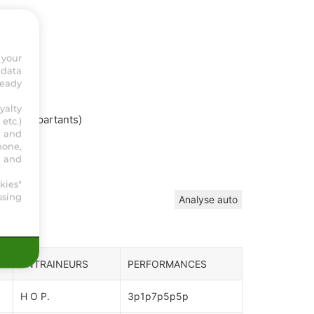
 your
 data
ready
yalty
H16 (8 partants)
etc.)
s and
hone,
, and
kies"
ssing
Analyse auto
ENTRAINEURS
PERFORMANCES
H O P.
3p1p7p5p5p