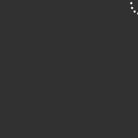
Site is Loadin