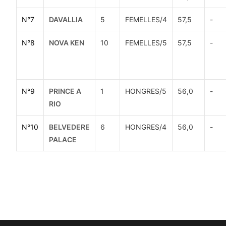
N°
7
DAVALLIA
5
FEMELLES/4
57,5
-
N°
8
NOVA KEN
10
FEMELLES/5
57,5
-
N°
9
PRINCE A
1
HONGRES/5
56,0
-
RIO
N°
10
BELVEDERE
6
HONGRES/4
56,0
-
PALACE