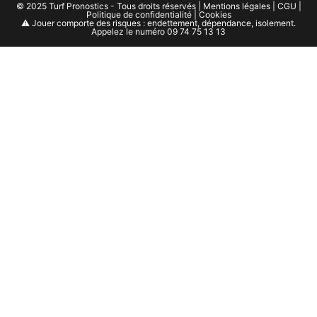
© 2025 Turf Pronostics - Tous droits réservés |
Mentions légales
|
CGU
|
Politique de confidentialité
|
Cookies
⚠️ Jouer comporte des risques : endettement, dépendance, isolement.
Appelez le numéro 09 74 75 13 13