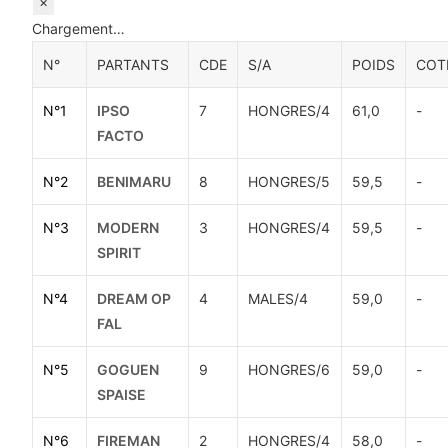
×
Chargement…
N°
PARTANTS
CDE
S/A
POIDS
COT
N°
1
IPSO
7
HONGRES/4
61,0
-
FACTO
N°
2
BENIMARU
8
HONGRES/5
59,5
-
N°
3
MODERN
3
HONGRES/4
59,5
-
SPIRIT
N°
4
DREAM OP
4
MALES/4
59,0
-
FAL
N°
5
GOGUEN
9
HONGRES/6
59,0
-
SPAISE
N°
6
FIREMAN
2
HONGRES/4
58,0
-