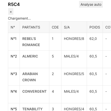
R5C4
Analyse auto
×
Chargement…
N°
PARTANTS
CDE
S/A
POIDS
CO
N°
1
REBEL'S
1
HONGRES/8
62,0
-
ROMANCE
N°
2
ALMERIC
5
MALES/4
60,5
-
N°
3
ARABIAN
2
HONGRES/5
60,5
-
CROWN
N°
4
CONVERGENT
4
MALES/4
60,5
-
N°
5
TENABILITY
3
HONGRES/4
60,5
-