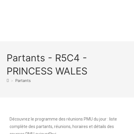
Partants - R5C4 -
PRINCESS WALES
>
Partants
Découvrez le programme des réunions PMU du jour : liste
complète des partants, réunions, horaires et détails des