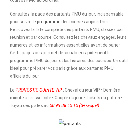
courses PMU aujourd’hui.
Consultez la page des partants PMU du jour, indispensable
pour suivre le
programme
des courses aujourd’hui.
Retrouvez la liste complète des partants PMU, classés par
réunion et par course. Consultez les chevaux engagés, leurs
numéros et les informations essentielles avant de parier.
Cette page vous permet de visualiser rapidement le
programme PMU du jour et les horaires des courses. Un outil
idéal pour préparer vos paris grâce aux partants PMU
officiels du jour.
Le
PRONOSTIC QUINTE VIP
: Cheval du jour VIP • Dernière
minute à grosse côte • Couplé du jour • Tickets du patron •
Tuyau des pistes au
08 99 88 50 10 (3€/appel)