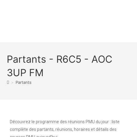
Partants - R6C5 - AOC
3UP FM
>
Partants
Découvrez le programme des réunions PMU du jour : liste
complète des partants, réunions, horaires et détails des