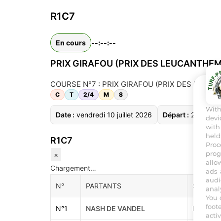
R1C7
En cours
--:--:--
PRIX GIRAFOU (PRIX DES LEUCANTHE
COURSE N°7 : PRIX GIRAFOU (PRIX DES LEUCANTHE
C
T
2/4
M
S
Wit
Date :
vendredi 10 juillet 2026
Départ :
21:45
devi
with
held
R1C7
Proc
prog
×
allo
Chargement…
ads 
audi
N°
PARTANTS
S/A
anal
You 
foot
N°
1
NASH DE VANDEL
MALES/
acti