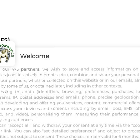
MES)
MES) Attele - 2750 mètres, Corde à droite - Départ vers 21
Welcome
h our 475
partners
, we wish to store and access information on
Discipline :
ATTELE
Distance :
2750 m
Allocation :
22 000 €
ces (cookies, pixels in emails, etc.), combine and share your personal
 our partners, whether collected on this website or in our emails, al
 by some of us, or obtained later, including in other contexts.
essing this data (identifiers, browsing, preferences, purchases, lo
rams, IP, postal addresses and emails, phone, precise geolocation, 
ws developing and offering you services, content, commercial offer
across your devices and screens (including by email, post, SMS, p
o, and video), personalising them, measuring their performance
DIST
COTES
JOCKEYS
ENTR
ysing audiences.
can "accept all" and withdraw your consent at any time via the "coo
er link
. You can also "set detailed preferences" and object to proce
3
2750 m
-
D. THOMAIN
CL. T
vities not subject to consent. These choices remain valid for 6 months.