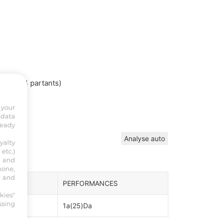
H45 (14 partants)
 your
 data
ready
Analyse auto
yalty
etc.)
s and
hone,
, and
AINEURS
PERFORMANCES
kies"
ssing
HOMAIN
1a(25)Da