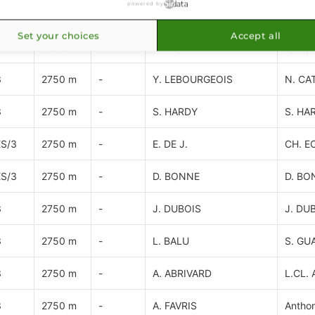
powered by
3
2750 m
-
B. ROCHARD
D. L
Set your choices
Accept all
3
2750 m
-
A. GUARATO
S. GU
3
2750 m
-
Y. LEBOURGEOIS
N. CA
3
2750 m
-
S. HARDY
S. HA
S/3
2750 m
-
E. DE J.
CH. E
S/3
2750 m
-
D. BONNE
D. BO
3
2750 m
-
J. DUBOIS
J. DU
3
2750 m
-
L. BALU
S. GU
3
2750 m
-
A. ABRIVARD
L.CL.
3
2750 m
-
A. FAVRIS
Anthon