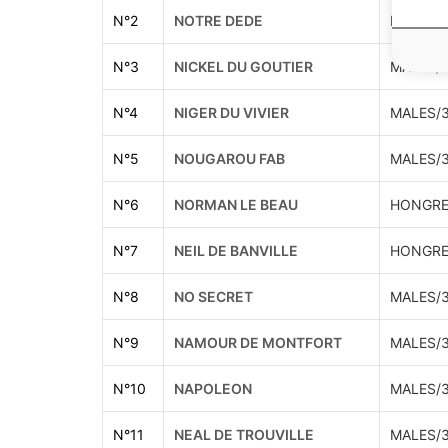
N°
2
NOTRE DEDE
MALES/
N°
3
NICKEL DU GOUTIER
MALES/
N°
4
NIGER DU VIVIER
MALES/
N°
5
NOUGAROU FAB
MALES/
N°
6
NORMAN LE BEAU
HONGRE
N°
7
NEIL DE BANVILLE
HONGRE
N°
8
NO SECRET
MALES/
N°
9
NAMOUR DE MONTFORT
MALES/
N°
10
NAPOLEON
MALES/
N°
11
NEAL DE TROUVILLE
MALES/