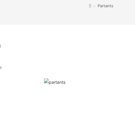
>
Partants
U
e