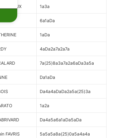
OCQUENEUX
1a3a
ARATO
6a1aDa
THERINE
1aDa
RDY
4aDa2a7a2a7a
CALARD
7a(25)8a3a7a2a6aDa3a5a
NNE
Da1aDa
BOIS
Da4a4aDaDa2a5a(25)3a
ARATO
1a2a
 ABRIVARD
Da4a5a6a1aDa5aDa
in FAVRIS
5a5a5a8a(25)0a5a4a4a