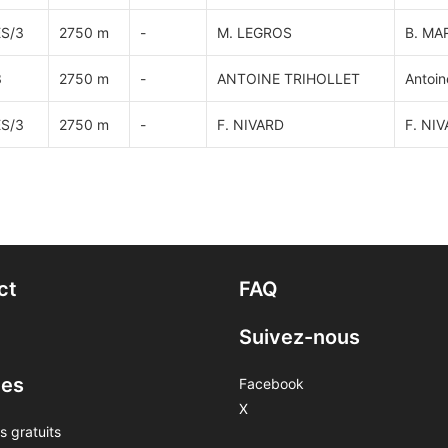
S/3
2750 m
-
M. LEGROS
B. MA
3
2750 m
-
ANTOINE TRIHOLLET
Antoi
S/3
2750 m
-
F. NIVARD
F. NI
ct
FAQ
Suivez-nous
ces
Facebook
X
s gratuits