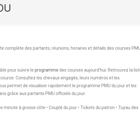
FOU
te complète des partants, réunions, horaires et détails des courses PM
ble pour suivre le
programme
des courses aujourd’hui. Retrouvez la list
 course. Consultez les chevaux engagés, leurs numéros et les
 vous permet de visualiser rapidement le programme PMU du jour et les
aris grâce aux partants PMU officiels du jour.
ère minute à grosse côte • Couplé du jour • Tickets du patron • Tuyau des