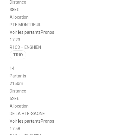
Distance
38k€
Allocation
PTE MONTREUIL
Voir les partants
Pronos
17:23
R1C3 – ENGHIEN
TRIO
14
Partants
2150m
Distance
52k€
Allocation
DE LA HTE-SAONE
Voir les partants
Pronos
17:58