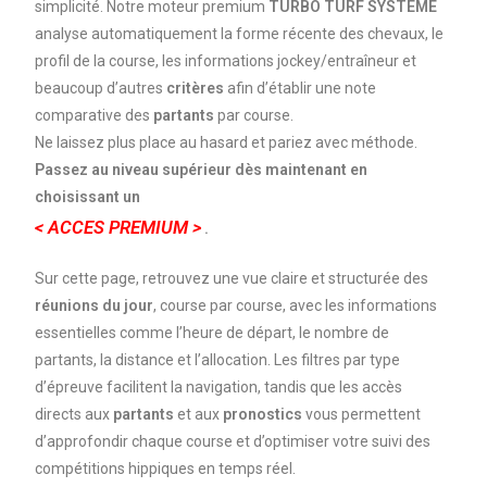
simplicité. Notre moteur premium
TURBO TURF SYSTEME
analyse automatiquement la forme récente des chevaux, le
profil de la course, les informations jockey/entraîneur et
beaucoup d’autres
critères
afin d’établir une note
comparative des
partants
par course.
Ne laissez plus place au hasard et pariez avec méthode.
Passez au niveau supérieur dès maintenant en
choisissant un
< ACCES PREMIUM >
.
Sur cette page, retrouvez une vue claire et structurée des
réunions du jour
, course par course, avec les informations
essentielles comme l’heure de départ, le nombre de
partants, la distance et l’allocation. Les filtres par type
d’épreuve facilitent la navigation, tandis que les accès
directs aux
partants
et aux
pronostics
vous permettent
d’approfondir chaque course et d’optimiser votre suivi des
compétitions hippiques en temps réel.