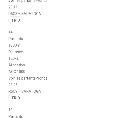
Voir les partants
Pronos
23:11
R5C8 – SARATOGA
TRIO
14
Partants
1800m
Distance
120k€
Allocation
AOC 1800
Voir les partants
Pronos
23:46
R5C9 – SARATOGA
TRIO
13
Partants