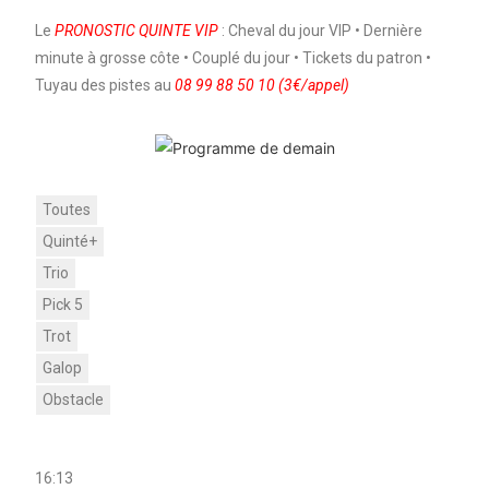
Le
PRONOSTIC QUINTE VIP
: Cheval du jour VIP • Dernière
minute à grosse côte • Couplé du jour • Tickets du patron •
Tuyau des pistes au
08 99 88 50 10 (3€/appel)
Toutes
Quinté+
Trio
Pick 5
Trot
Galop
Obstacle
R1 – ENGHIEN
16:13