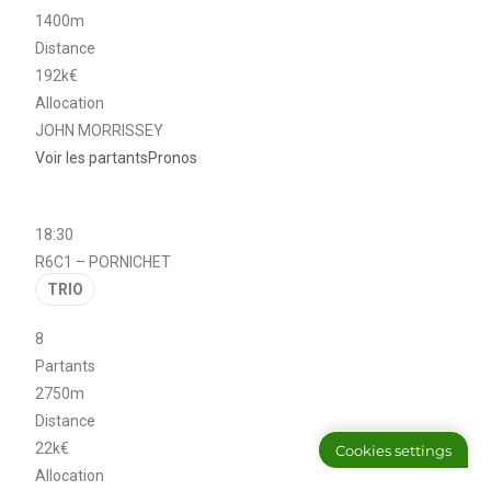
1400m
Distance
192k€
Allocation
JOHN MORRISSEY
Voir les partants
Pronos
R6 – PORNICHET
18:30
R6C1 – PORNICHET
TRIO
8
Partants
2750m
Distance
22k€
Cookies settings
Allocation