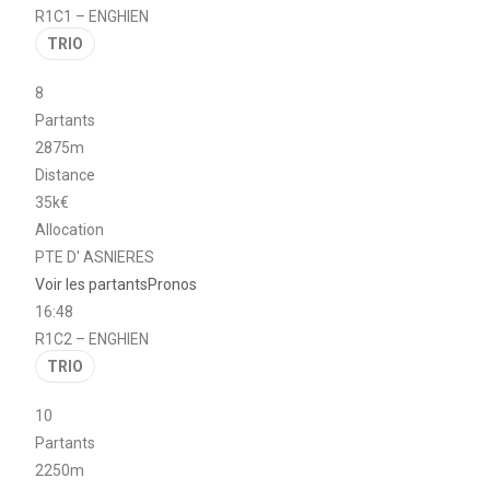
R1C1 – ENGHIEN
TRIO
8
Partants
2875m
Distance
35k€
Allocation
PTE D' ASNIERES
Voir les partants
Pronos
16:48
R1C2 – ENGHIEN
TRIO
10
Partants
2250m