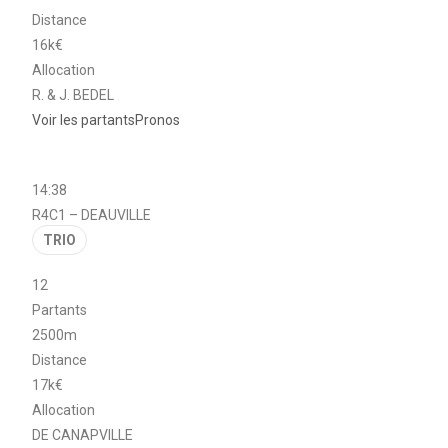
Distance
16k€
Allocation
R. & J. BEDEL
Voir les partants
Pronos
R4 – DEAUVILLE
14:38
R4C1 – DEAUVILLE
TRIO
12
Partants
2500m
Distance
17k€
Allocation
DE CANAPVILLE