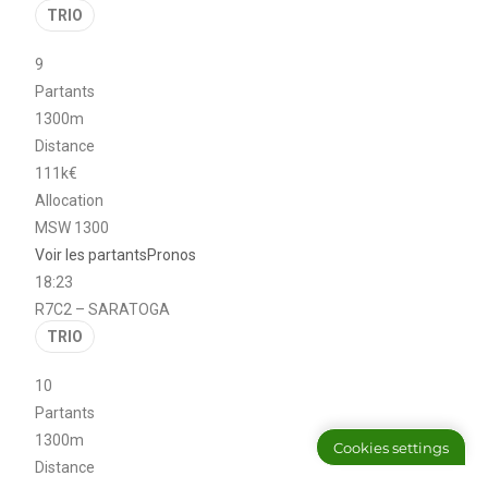
TRIO
9
Partants
1300m
Distance
111k€
Allocation
MSW 1300
Voir les partants
Pronos
18:23
R7C2 – SARATOGA
TRIO
10
Partants
1300m
Cookies settings
Distance