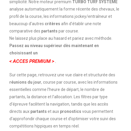
simplicité. Notre moteur premium
TURBO TURF SYSTEME
analyse automatiquement la forme récente des chevaux, le
profil de la course, les informations jockey/entraîneur et
beaucoup d’autres
critères
afin d’établir une note
comparative des
partants
par course.
Ne laissez plus place au hasard et pariez avec méthode.
Passez au niveau supérieur dès maintenant en
choisissant un
< ACCES PREMIUM >
.
Sur cette page, retrouvez une vue claire et structurée des
réunions du jour
, course par course, avec les informations
essentielles comme l’heure de départ, le nombre de
partants, la distance et l’allocation. Les filtres par type
d’épreuve facilitent la navigation, tandis que les accès
directs aux
partants
et aux
pronostics
vous permettent
d’approfondir chaque course et d’optimiser votre suivi des
compétitions hippiques en temps réel.