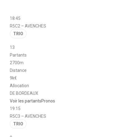
R5 – AVENCHES
18:45
R5C2 – AVENCHES
TRIO
13
Partants
2700m
Distance
9k€
Allocation
DE BORDEAUX
Voir les partants
Pronos
19:15
R5C3 – AVENCHES
TRIO