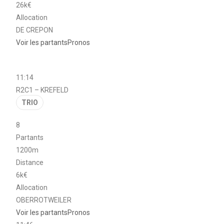
26k€
Allocation
DE CREPON
Voir les partants
Pronos
R2 – KREFELD
11:14
R2C1 – KREFELD
TRIO
8
Partants
1200m
Distance
6k€
Allocation
OBERROTWEILER
Voir les partants
Pronos