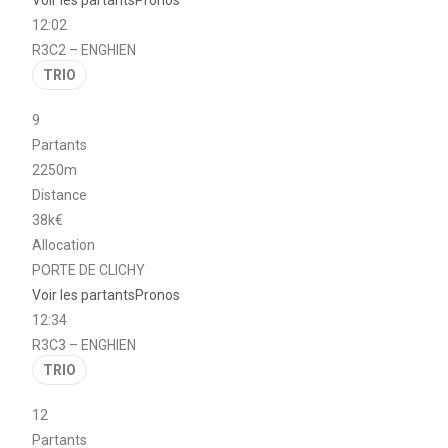
12:02
R3C2 – ENGHIEN
TRIO
9
Partants
2250m
Distance
38k€
Allocation
PORTE DE CLICHY
Voir les partants
Pronos
12:34
R3C3 – ENGHIEN
TRIO
12
Partants