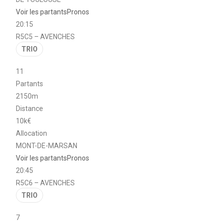
Voir les partants
Pronos
20:15
R5C5 – AVENCHES
TRIO
11
Partants
2150m
Distance
10k€
Allocation
MONT-DE-MARSAN
Voir les partants
Pronos
20:45
R5C6 – AVENCHES
TRIO
7