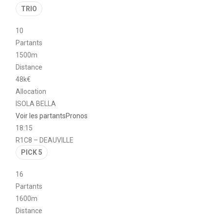
TRIO
10
Partants
1500m
Distance
48k€
Allocation
ISOLA BELLA
Voir les partants
Pronos
18:15
R1C8 – DEAUVILLE
PICK 5
16
Partants
1600m
Distance