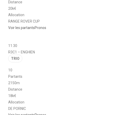
Distance
20k€
Allocation
RANGE ROVER CUP
Voir les partants
Pronos
R3 – ENGHIEN
11:30
R3C1 – ENGHIEN
TRIO
10
Partants
2150m
Distance
18k€
Allocation
DE PORNIC
Voir les partants
Pronos