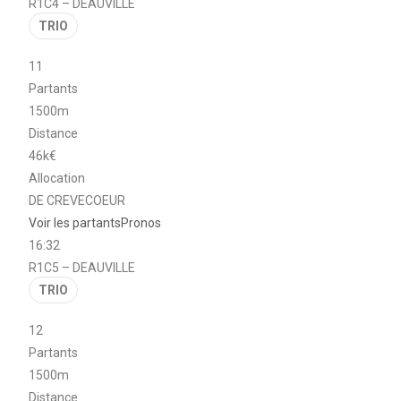
R1C4 – DEAUVILLE
TRIO
11
Partants
1500m
Distance
46k€
Allocation
DE CREVECOEUR
Voir les partants
Pronos
16:32
R1C5 – DEAUVILLE
TRIO
12
Partants
1500m
Distance