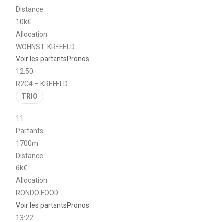
Distance
10k€
Allocation
WOHNST. KREFELD
Voir les partants
Pronos
12:50
R2C4 – KREFELD
TRIO
11
Partants
1700m
Distance
6k€
Allocation
RONDO FOOD
Voir les partants
Pronos
13:22