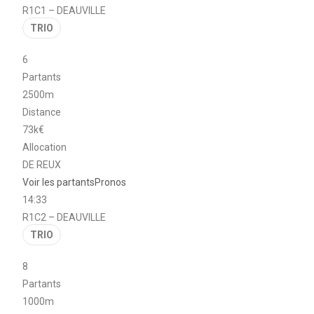
R1C1 – DEAUVILLE
TRIO
6
Partants
2500m
Distance
73k€
Allocation
DE REUX
Voir les partants
Pronos
14:33
R1C2 – DEAUVILLE
TRIO
8
Partants
1000m