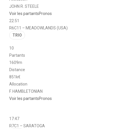
JOHN R. STEELE
Voir les partants
Pronos
22:51
R6C11 – MEADOWLANDS (USA)
TRIO
10
Partants
1609m
Distance
851k€
Allocation
F. HAMBLETONIAN
Voir les partants
Pronos
R7 – SARATOGA
17:47
R7C1 – SARATOGA