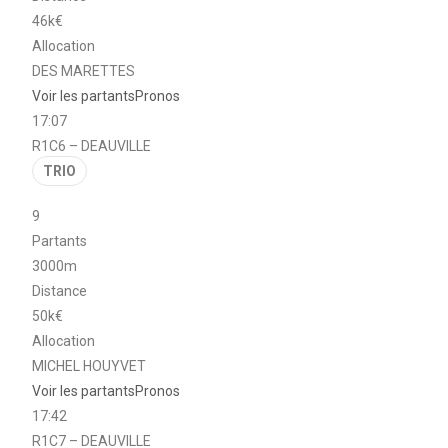
46k€
Allocation
DES MARETTES
Voir les partants
Pronos
17:07
R1C6 – DEAUVILLE
TRIO
9
Partants
3000m
Distance
50k€
Allocation
MICHEL HOUYVET
Voir les partants
Pronos
17:42
R1C7 – DEAUVILLE