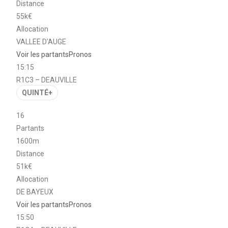
Distance
55k€
Allocation
VALLEE D'AUGE
Voir les partants
Pronos
15:15
R1C3 – DEAUVILLE
QUINTÉ+
16
Partants
1600m
Distance
51k€
Allocation
DE BAYEUX
Voir les partants
Pronos
15:50