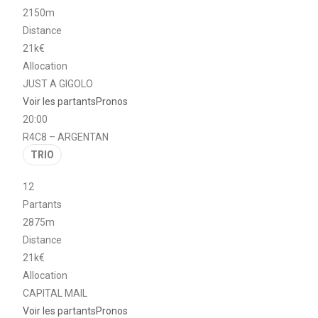
2150m
Distance
21k€
Allocation
JUST A GIGOLO
Voir les partants
Pronos
20:00
R4C8 – ARGENTAN
TRIO
12
Partants
2875m
Distance
21k€
Allocation
CAPITAL MAIL
Voir les partants
Pronos