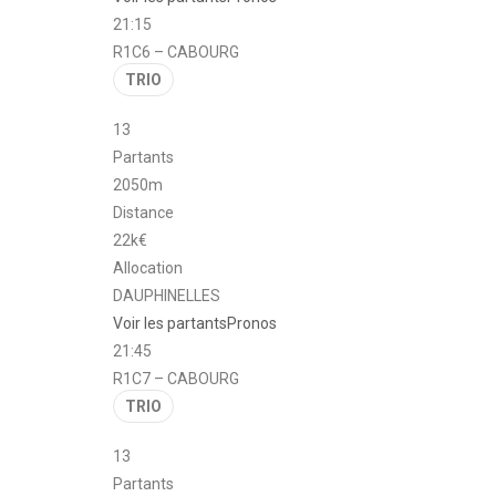
21:15
R1C6 – CABOURG
TRIO
13
Partants
2050m
Distance
22k€
Allocation
DAUPHINELLES
Voir les partants
Pronos
21:45
R1C7 – CABOURG
TRIO
13
Partants