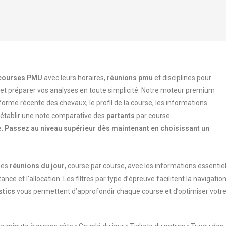
courses PMU
avec leurs horaires,
réunions pmu
et disciplines pour
et préparer vos analyses en toute simplicité. Notre moteur premium
rme récente des chevaux, le profil de la course, les informations
’établir une note comparative des
partants
par course.
e.
Passez au niveau supérieur dès maintenant en choisissant un
 des
réunions du jour
, course par course, avec les informations essentie
ce et l’allocation. Les filtres par type d’épreuve facilitent la navigation
stics
vous permettent d’approfondir chaque course et d’optimiser votr