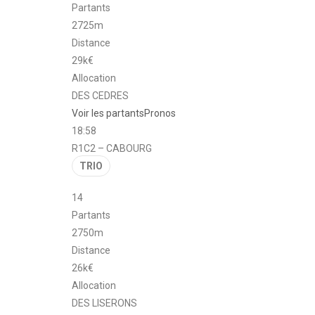
Partants
2725m
Distance
29k€
Allocation
DES CEDRES
Voir les partants
Pronos
18:58
R1C2 – CABOURG
TRIO
14
Partants
2750m
Distance
26k€
Allocation
DES LISERONS