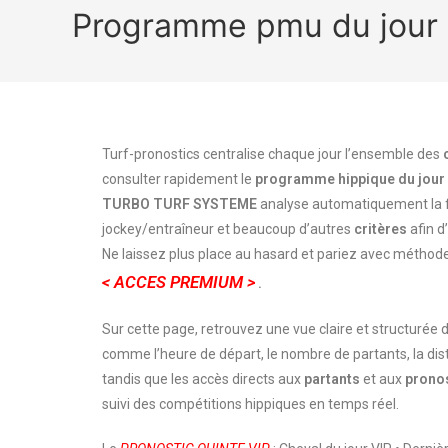
Programme pmu du jour
Turf-pronostics centralise chaque jour l’ensemble des
consulter rapidement le
programme hippique du jour
TURBO TURF SYSTEME
analyse automatiquement la fo
jockey/entraîneur et beaucoup d’autres
critères
afin d
Ne laissez plus place au hasard et pariez avec méthod
< ACCES PREMIUM >
.
Sur cette page, retrouvez une vue claire et structurée
comme l’heure de départ, le nombre de partants, la distan
tandis que les accès directs aux
partants
et aux
prono
suivi des compétitions hippiques en temps réel.