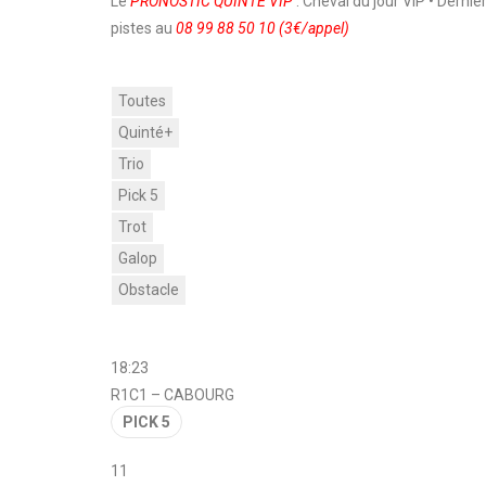
Le
PRONOSTIC QUINTE VIP
: Cheval du jour VIP • Derni
pistes au
08 99 88 50 10 (3€/appel)
Toutes
Quinté+
Trio
Pick 5
Trot
Galop
Obstacle
R1 – CABOURG
18:23
R1C1 – CABOURG
PICK 5
11