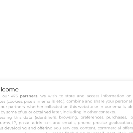
lcome
h our 475
partners
, we wish to store and access information on
ces (cookies, pixels in emails, etc.), combine and share your personal
 our partners, whether collected on this website or in our emails, al
 by some of us, or obtained later, including in other contexts.
essing this data (identifiers, browsing, preferences, purchases, lo
rams, IP, postal addresses and emails, phone, precise geolocation, 
ws developing and offering you services, content, commercial offer