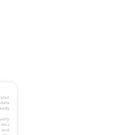
 your
 data
ready
yalty
etc.)
s and