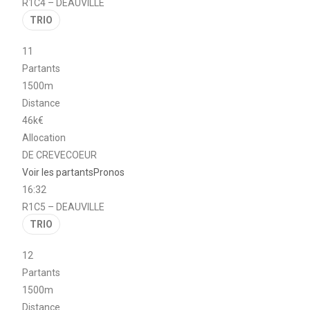
R1C4 – DEAUVILLE
TRIO
11
Partants
1500m
Distance
46k€
Allocation
DE CREVECOEUR
Voir les partants
Pronos
16:32
R1C5 – DEAUVILLE
TRIO
12
Partants
1500m
Distance