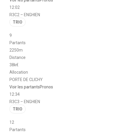
12:02
R3C2 – ENGHIEN
TRIO
9
Partants
2250m
Distance
38k€
Allocation
PORTE DE CLICHY
Voir les partants
Pronos
12:34
R3C3 – ENGHIEN
TRIO
12
Partants