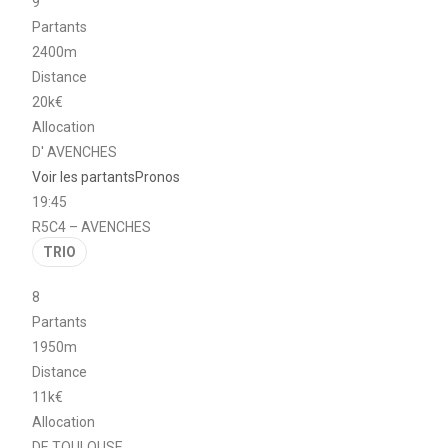
9
Partants
2400m
Distance
20k€
Allocation
D' AVENCHES
Voir les partants
Pronos
19:45
R5C4 – AVENCHES
TRIO
8
Partants
1950m
Distance
11k€
Allocation
DE TOULOUSE