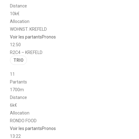
Distance
10k€
Allocation
WOHNST. KREFELD
Voir les partants
Pronos
12:50
R2C4 – KREFELD
TRIO
11
Partants
1700m
Distance
6k€
Allocation
RONDO FOOD
Voir les partants
Pronos
13:22