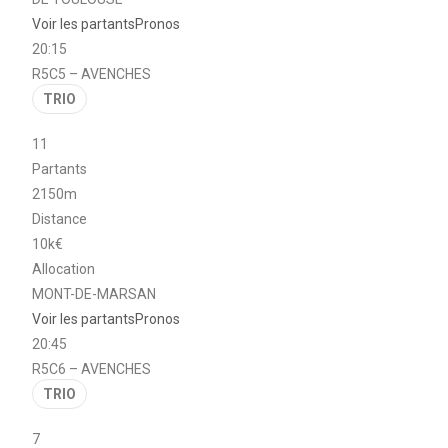
Voir les partants
Pronos
20:15
R5C5 – AVENCHES
TRIO
11
Partants
2150m
Distance
10k€
Allocation
MONT-DE-MARSAN
Voir les partants
Pronos
20:45
R5C6 – AVENCHES
TRIO
7