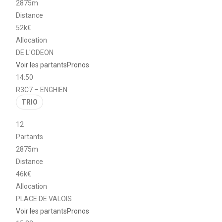
2875m
Distance
52k€
Allocation
DE L'ODEON
Voir les partants
Pronos
14:50
R3C7 – ENGHIEN
TRIO
12
Partants
2875m
Distance
46k€
Allocation
PLACE DE VALOIS
Voir les partants
Pronos