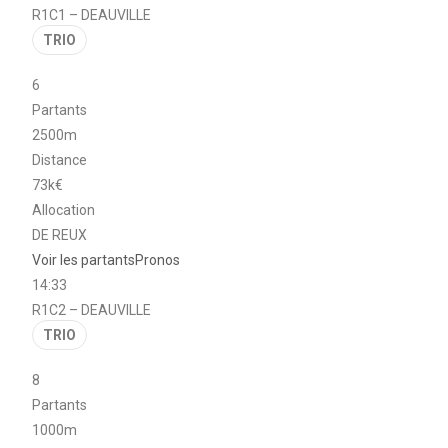
R1C1 – DEAUVILLE
TRIO
6
Partants
2500m
Distance
73k€
Allocation
DE REUX
Voir les partants
Pronos
14:33
R1C2 – DEAUVILLE
TRIO
8
Partants
1000m