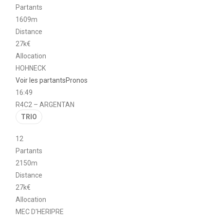
Partants
1609m
Distance
27k€
Allocation
HOHNECK
Voir les partants
Pronos
16:49
R4C2 – ARGENTAN
TRIO
12
Partants
2150m
Distance
27k€
Allocation
MEC D'HERIPRE