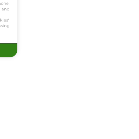
hone,
, and
kies"
ssing