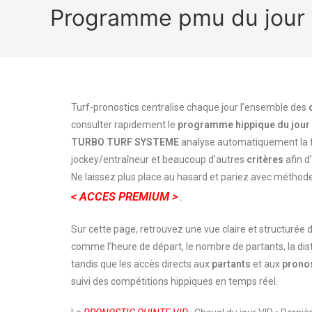
Programme pmu du jour
Turf-pronostics centralise chaque jour l’ensemble des
consulter rapidement le
programme hippique du jour
TURBO TURF SYSTEME
analyse automatiquement la fo
jockey/entraîneur et beaucoup d’autres
critères
afin d
Ne laissez plus place au hasard et pariez avec méthod
< ACCES PREMIUM >
.
Sur cette page, retrouvez une vue claire et structurée
comme l’heure de départ, le nombre de partants, la distan
tandis que les accès directs aux
partants
et aux
prono
suivi des compétitions hippiques en temps réel.