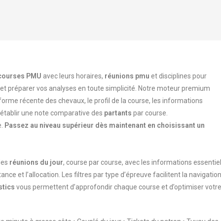
courses PMU
avec leurs horaires,
réunions pmu
et disciplines pour
et préparer vos analyses en toute simplicité. Notre moteur premium
rme récente des chevaux, le profil de la course, les informations
’établir une note comparative des
partants
par course.
e.
Passez au niveau supérieur dès maintenant en choisissant un
 des
réunions du jour
, course par course, avec les informations essentie
ce et l’allocation. Les filtres par type d’épreuve facilitent la navigation
stics
vous permettent d’approfondir chaque course et d’optimiser votr