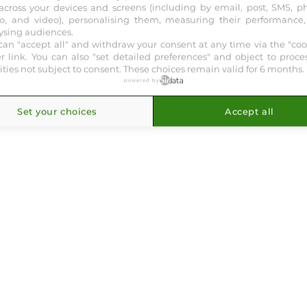
across your devices and screens (including by email, post, SMS, p
o, and video), personalising them, measuring their performance
ysing audiences.
can "accept all" and withdraw your consent at any time via the "coo
er link
. You can also "set detailed preferences" and object to proce
vities not subject to consent. These choices remain valid for 6 months.
powered by
Set your choices
Accept all