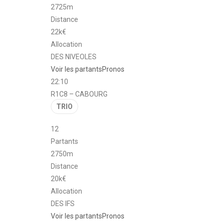
2725m
Distance
22k€
Allocation
DES NIVEOLES
Voir les partants
Pronos
22:10
R1C8 – CABOURG
TRIO
12
Partants
2750m
Distance
20k€
Allocation
DES IFS
Voir les partants
Pronos