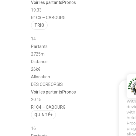
Voir les partants
Pronos
19:33
R1C3 – CABOURG
TRIO
14
Partants
2725m
Distance
26k€
Allocation
DES COREOPSIS
Voir les partants
Pronos
20:15
Wit
devi
R1C4 – CABOURG
with
QUINTÉ+
held
Proc
prog
16
allo