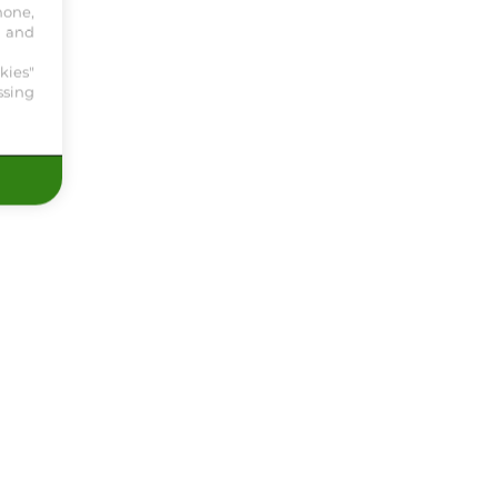
hone,
, and
kies"
ssing