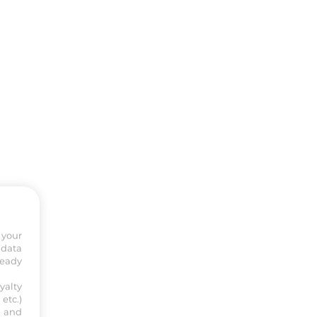
 your
 data
ready
yalty
etc.)
s and