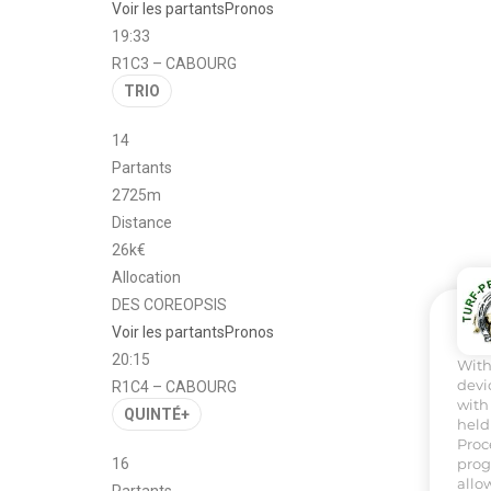
Voir les partants
Pronos
19:33
R1C3 – CABOURG
TRIO
14
Partants
2725m
Distance
26k€
Allocation
DES COREOPSIS
Voir les partants
Pronos
20:15
Wit
devi
R1C4 – CABOURG
with
QUINTÉ+
held
Proc
prog
16
allo