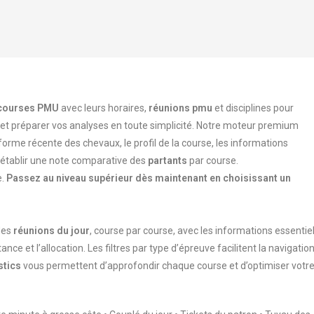
courses PMU
avec leurs horaires,
réunions pmu
et disciplines pour
et préparer vos analyses en toute simplicité. Notre moteur premium
rme récente des chevaux, le profil de la course, les informations
’établir une note comparative des
partants
par course.
e.
Passez au niveau supérieur dès maintenant en choisissant un
 des
réunions du jour
, course par course, avec les informations essentie
ce et l’allocation. Les filtres par type d’épreuve facilitent la navigation
stics
vous permettent d’approfondir chaque course et d’optimiser votr