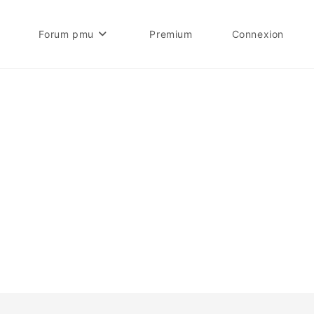
Forum pmu
Premium
Connexion