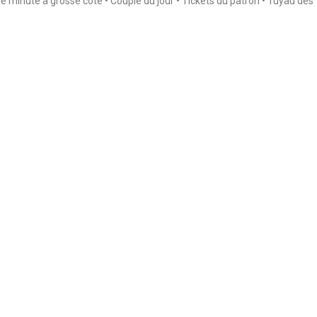
ère minute à grosse côte • Couplé du jour • Tickets du patron • Tuyau des