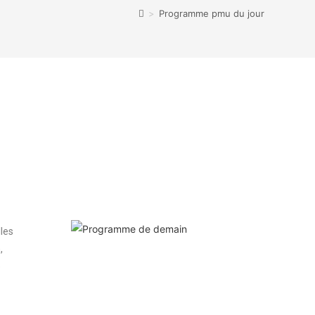
>
Programme pmu du jour
lles
,
e