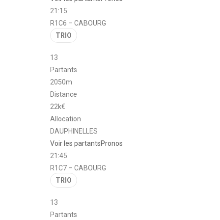
21:15
R1C6 – CABOURG
TRIO
13
Partants
2050m
Distance
22k€
Allocation
DAUPHINELLES
Voir les partants
Pronos
21:45
R1C7 – CABOURG
TRIO
13
Partants