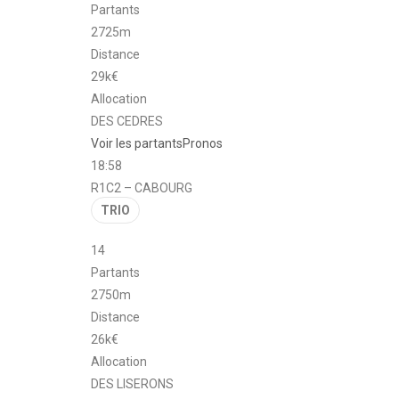
Partants
2725m
Distance
29k€
Allocation
DES CEDRES
Voir les partants
Pronos
18:58
R1C2 – CABOURG
TRIO
14
Partants
2750m
Distance
26k€
Allocation
DES LISERONS