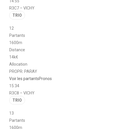
14:55
R3C7 – VICHY
TRIO
12
Partants
1600m
Distance
14k€
Allocation
PROPR. PARAY
Voir les partants
Pronos
15:34
R3C8 – VICHY
TRIO
13
Partants
1600m