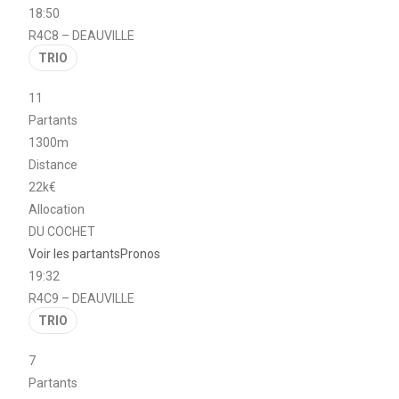
18:50
R4C8 – DEAUVILLE
TRIO
11
Partants
1300m
Distance
22k€
Allocation
DU COCHET
Voir les partants
Pronos
19:32
R4C9 – DEAUVILLE
TRIO
7
Partants