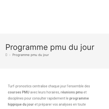
Programme pmu du jour
>
Programme pmu du jour
Turf-pronostics centralise chaque jour l’ensemble des
courses PMU
avec leurs horaires,
réunions pmu
et
disciplines pour consulter rapidement le
programme
hippique du jour
et préparer vos analyses en toute