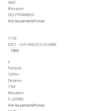
46k€
Allocation
DES PYRAMIDES
Voir les partants
Pronos
R2 – LES SABLES D OLONNE
11:06
R2C1 – LES SABLES D OLONNE
TRIO
6
Partants
1200m
Distance
17k€
Allocation
S. LEIGNEL
Voir les partants
Pronos