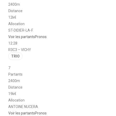
2400m
Distance
12k€
Allocation
ST-DIDIER-LA-F.
Voir les partants
Pronos
12:28
R3C3 – VICHY
TRIO
7
Partants
2400m
Distance
19k€
Allocation
ANTOINE NUCERA
Voir les partants
Pronos