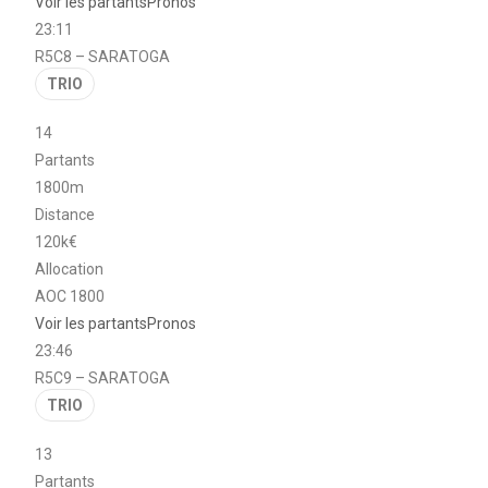
Voir les partants
Pronos
23:11
R5C8 – SARATOGA
TRIO
14
Partants
1800m
Distance
120k€
Allocation
AOC 1800
Voir les partants
Pronos
23:46
R5C9 – SARATOGA
TRIO
13
Partants