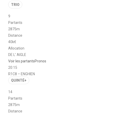
TRIO
9
Partants
2875m
Distance
40k€
Allocation
DE L' AIGLE
Voir les partants
Pronos
20:15
R1C8 – ENGHIEN
QUINTÉ+
14
Partants
2875m
Distance