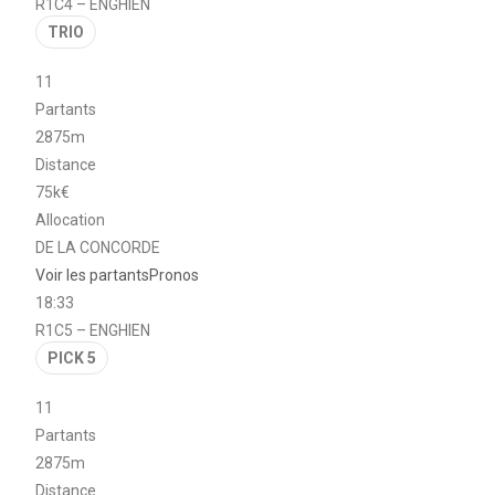
R1C4 – ENGHIEN
TRIO
11
Partants
2875m
Distance
75k€
Allocation
DE LA CONCORDE
Voir les partants
Pronos
18:33
R1C5 – ENGHIEN
PICK 5
11
Partants
2875m
Distance