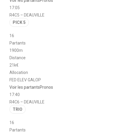
Voir les partants
Pronos
17:05
R4C5 – DEAUVILLE
PICK 5
16
Partants
1900m
Distance
21k€
Allocation
FED ELEV GALOP
Voir les partants
Pronos
17:40
R4C6 – DEAUVILLE
TRIO
16
Partants