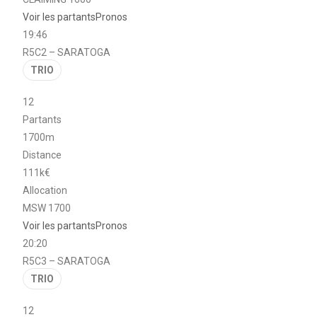
Voir les partants
Pronos
19:46
R5C2 – SARATOGA
TRIO
12
Partants
1700m
Distance
111k€
Allocation
MSW 1700
Voir les partants
Pronos
20:20
R5C3 – SARATOGA
TRIO
12