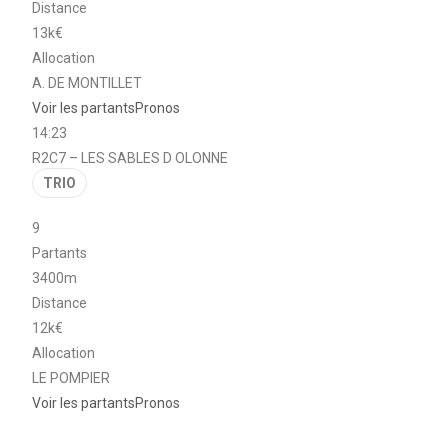
Distance
13k€
Allocation
A. DE MONTILLET
Voir les partants
Pronos
14:23
R2C7 – LES SABLES D OLONNE
TRIO
9
Partants
3400m
Distance
12k€
Allocation
LE POMPIER
Voir les partants
Pronos
R3 – VICHY