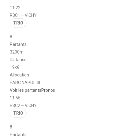
11:22
R3C1 – VICHY
TRIO
8
Partants
3200m
Distance
19k€
Allocation
PARC NAPOL. III
Voir les partants
Pronos
11:55
R3C2 – VICHY
TRIO
8
Partants