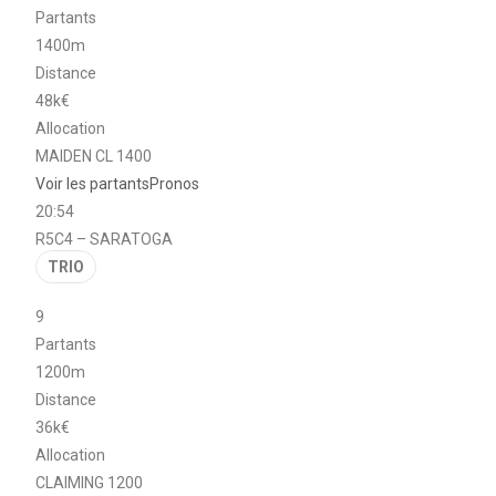
Partants
1400m
Distance
48k€
Allocation
MAIDEN CL 1400
Voir les partants
Pronos
20:54
R5C4 – SARATOGA
TRIO
9
Partants
1200m
Distance
36k€
Allocation
CLAIMING 1200