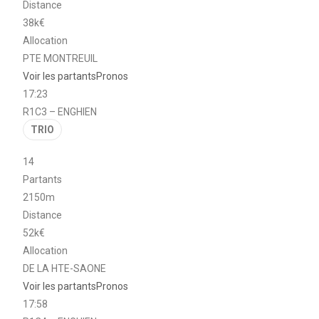
Distance
38k€
Allocation
PTE MONTREUIL
Voir les partants
Pronos
17:23
R1C3 – ENGHIEN
TRIO
14
Partants
2150m
Distance
52k€
Allocation
DE LA HTE-SAONE
Voir les partants
Pronos
17:58