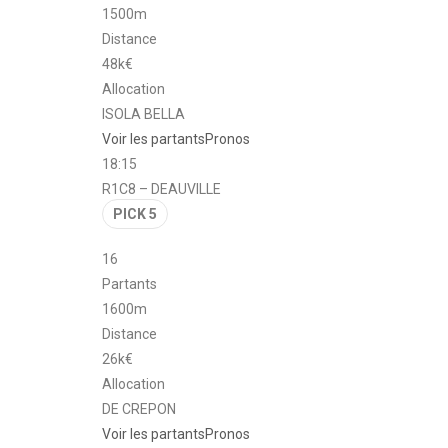
1500m
Distance
48k€
Allocation
ISOLA BELLA
Voir les partants
Pronos
18:15
R1C8 – DEAUVILLE
PICK 5
16
Partants
1600m
Distance
26k€
Allocation
DE CREPON
Voir les partants
Pronos