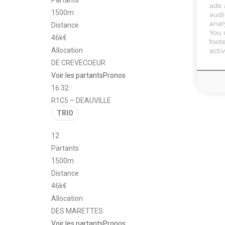
Partants
ads 
1500m
audi
anal
Distance
You 
46k€
foot
Allocation
acti
DE CREVECOEUR
Voir les partants
Pronos
16:32
R1C5 – DEAUVILLE
TRIO
12
Partants
1500m
Distance
46k€
Allocation
DES MARETTES
Voir les partants
Pronos