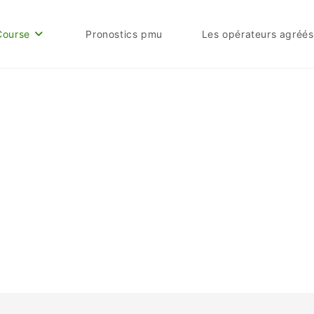
Course
Pronostics pmu
Les opérateurs agréés