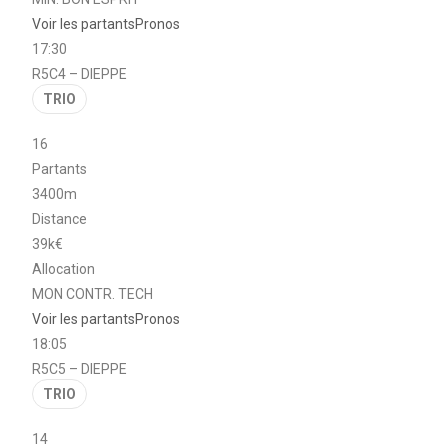
Voir les partants
Pronos
17:30
R5C4 – DIEPPE
TRIO
16
Partants
3400m
Distance
39k€
Allocation
MON CONTR. TECH
Voir les partants
Pronos
18:05
R5C5 – DIEPPE
TRIO
14