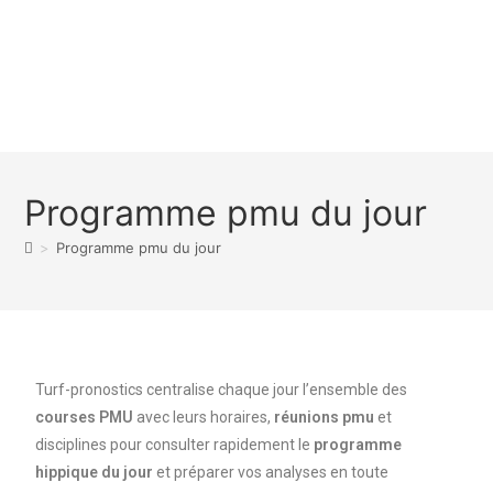
Programme pmu du jour
>
Programme pmu du jour
Turf-pronostics centralise chaque jour l’ensemble des
courses PMU
avec leurs horaires,
réunions pmu
et
disciplines pour consulter rapidement le
programme
hippique du jour
et préparer vos analyses en toute