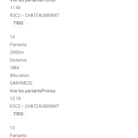
11:46
R3C2 – CHATEAUBRIANT
TRIO
14
Partants
2400m
Distance
18k€
Allocation
GANYMEDE
Voir les partants
Pronos
12:18
R3C3 – CHATEAUBRIANT
TRIO
13
Partants