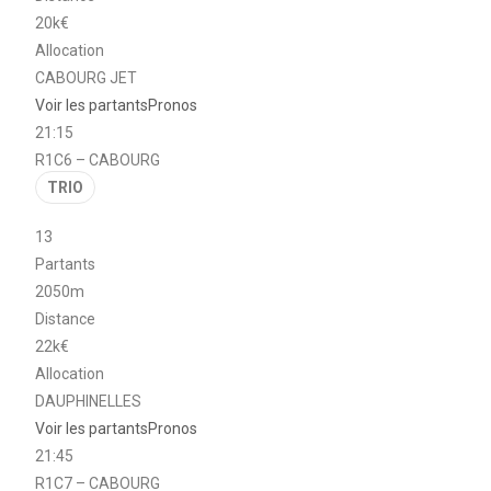
20k€
Allocation
CABOURG JET
Voir les partants
Pronos
21:15
R1C6 – CABOURG
TRIO
13
Partants
2050m
Distance
22k€
Allocation
DAUPHINELLES
Voir les partants
Pronos
21:45
R1C7 – CABOURG