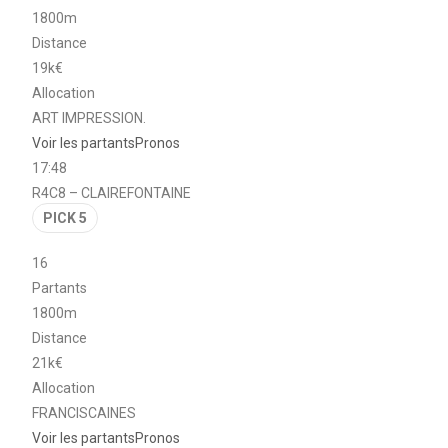
1800m
Distance
19k€
Allocation
ART IMPRESSION.
Voir les partants
Pronos
17:48
R4C8 – CLAIREFONTAINE
PICK 5
16
Partants
1800m
Distance
21k€
Allocation
FRANCISCAINES
Voir les partants
Pronos