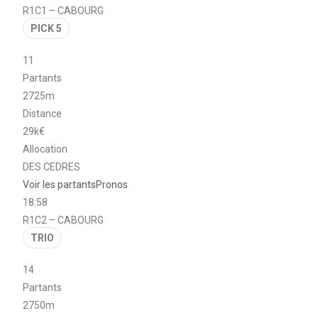
R1C1 – CABOURG
PICK 5
11
Partants
2725m
Distance
29k€
Allocation
DES CEDRES
Voir les partants
Pronos
18:58
R1C2 – CABOURG
TRIO
14
Partants
2750m