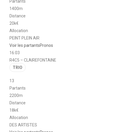
Partants
1400m
Distance
20k€
Allocation
PEINT PLEIN AIR
Voir les partants
Pronos
16:03
R4C5 – CLAIREFONTAINE
TRIO
13
Partants
2200m
Distance
18k€
Allocation
DES ARTISTES