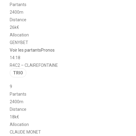
Partants
2400m
Distance
26k€
Allocation
GENYBET
Voir les partants
Pronos
14:18
R4C2 – CLAIREFONTAINE
TRIO
9
Partants
2400m
Distance
18k€
Allocation
CLAUDE MONET