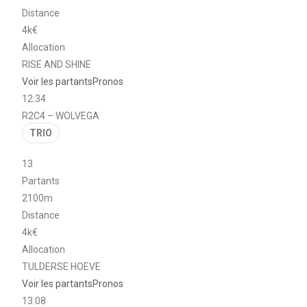
Distance
4k€
Allocation
RISE AND SHINE
Voir les partants
Pronos
12:34
R2C4 – WOLVEGA
TRIO
13
Partants
2100m
Distance
4k€
Allocation
TULDERSE HOEVE
Voir les partants
Pronos
13:08