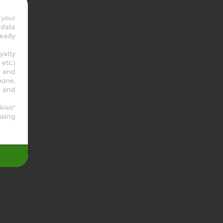
 your
 data
ready
yalty
etc.)
s and
hone,
, and
kies"
ssing