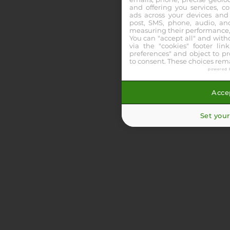
Le
PRONOSTIC QUINTE VIP
: Cheval du jour VIP • Dernière
and offering you services, c
minute à grosse côte • Couplé du jour • Tickets du patron •
ads across your devices and 
post, SMS, phone, audio, and
Tuyau des pistes au
08 99 88 50 10 (3€/appel)
measuring their performance,
You can "accept all" and with
via the "cookies" footer link
preferences" and object to pro
to consent. These choices rema
powered 
PRONOSTICS
Accep
—
Sélectionnez une date, une réunion et une course.
Set your
Quinté+
Date
Réunion
Course
AFFICHER
Notre pronostic