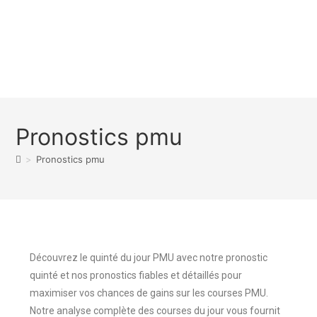
Pronostics pmu
>
Pronostics pmu
Découvrez le quinté du jour PMU avec notre pronostic
quinté et nos pronostics fiables et détaillés pour
maximiser vos chances de gains sur les courses PMU.
Notre analyse complète des courses du jour vous fournit