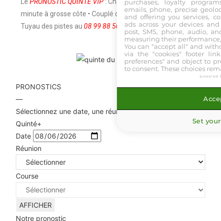
Le
PRONOSTIC QUINTE VIP
: Cheval du jour VIP • Dernière
purchases, loyalty program
emails, phone, precise geoloc
minute à grosse côte • Couplé du jour • Tickets du patron •
and offering you services, c
ads across your devices and 
Tuyau des pistes au
08 99 88 50 10 (3€/appel)
post, SMS, phone, audio, and
measuring their performance,
You can "accept all" and with
via the "cookies" footer link
preferences" and object to pro
to consent. These choices rema
powered 
PRONOSTICS
—
Accep
Sélectionnez une date, une réunion et une course.
Set your
Quinté+
Date
Réunion
Course
AFFICHER
Notre pronostic