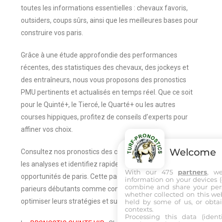
toutes les informations essentielles : chevaux favoris,
outsiders, coups sûrs, ainsi que les meilleures bases pour
construire vos paris.
Grâce à une étude approfondie des performances
récentes, des statistiques des chevaux, des jockeys et
des entraîneurs, nous vous proposons des pronostics
PMU pertinents et actualisés en temps réel. Que ce soit
pour le Quinté+, le Tiercé, le Quarté+ ou les autres
courses hippiques, profitez de conseils d’experts pour
affiner vos choix.
Welcome
Consultez nos pronostics des courses du jour, comparez
les analyses et identifiez rapidement les meilleures
With our 475
partners
, w
opportunités de paris. Cette page est idéale pour les
information on your devices (co
combine and share your pers
parieurs débutants comme confirmés souhaitant
whether collected on this web
optimiser leurs stratégies et suivre les tendances du turf.
held by some of us, or obtai
contexts.
Processing this data (identi