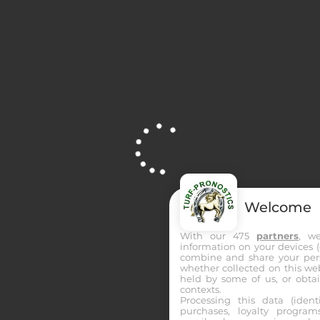
sûrs, ainsi que les meilleures bases pour construire vos paris.
Grâce à une étude approfondie des performances récentes,
des statistiques des chevaux, des jockeys et des entraîneurs,
nous vous proposons des pronostics PMU pertinents et
actualisés en temps réel. Que ce soit pour le Quinté+, le
Tiercé, le Quarté+ ou les autres courses hippiques, profitez
de conseils d’experts pour affiner vos choix.
Consultez nos pronostics des courses du jour, comparez les
analyses et identifiez rapidement les meilleures opportunités
Welcome
de paris. Cette page est idéale pour les parieurs débutants
Site is Loading, Please wait...
comme confirmés souhaitant optimiser leurs stratégies et
With our 475
partners
, w
suivre les tendances du turf.
information on your devices (co
combine and share your pers
whether collected on this web
Le
PRONOSTIC QUINTE VIP
: Cheval du jour VIP • Dernière
held by some of us, or obtai
contexts.
minute à grosse côte • Couplé du jour • Tickets du patron •
Processing this data (identi
Tuyau des pistes au
08 99 88 50 10 (3€/appel)
purchases, loyalty program