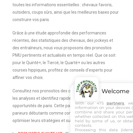
toutes les informations essentielles : chevaux favoris,
outsiders, coups sûrs, ainsi que les meilleures bases pour
construire vos paris.
Grâce à une étude approfondie des performances
récentes, des statistiques des chevaux, des jockeys et
des entraîneurs, nous vous proposons des pronostics
PMU pertinents et actualisés en temps réel. Que ce soit
pour le Quinté+, le Tiercé, le Quarté+ ou les autres
courses hippiques, profitez de conseils d’experts pour
affiner vos choix.
Welcome
Consultez nos pronostics des courses du jour, comparez
les analyses et identifiez rapidement les meilleures
With our 475
partners
, w
opportunités de paris. Cette page est idéale pour les
information on your devices (co
combine and share your pers
parieurs débutants comme confirmés souhaitant
whether collected on this web
optimiser leurs stratégies et suivre les tendances du turf.
held by some of us, or obtai
contexts.
Processing this data (identi