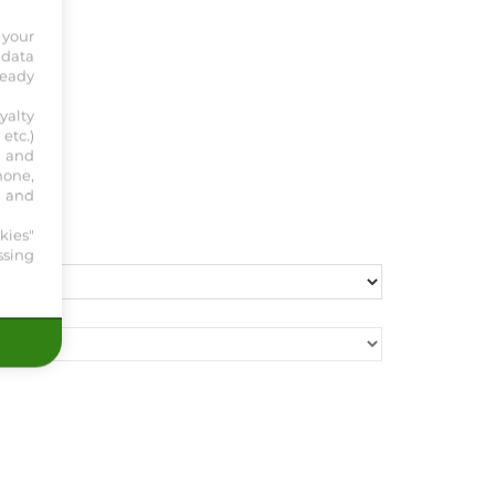
 your
 data
ready
yalty
etc.)
s and
hone,
, and
kies"
ssing