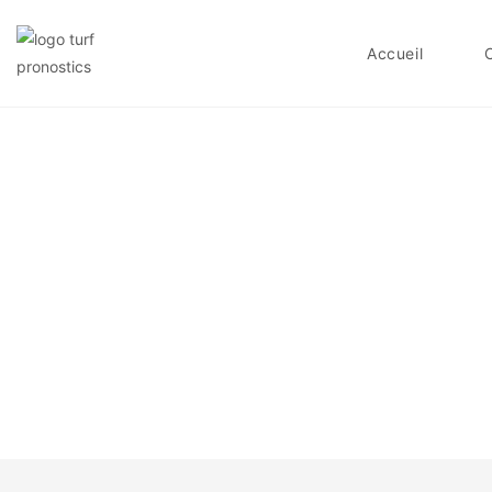
Accueil