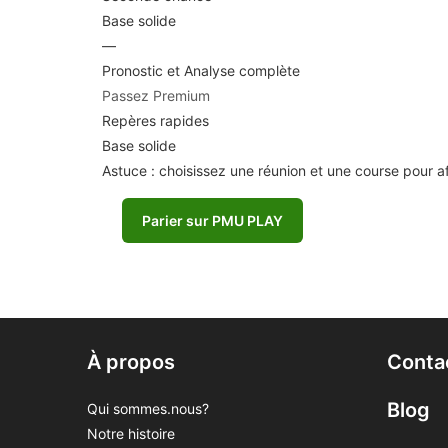
Base solide
—
Pronostic et Analyse complète
Passez Premium
Repères rapides
Base solide
Astuce : choisissez une réunion et une course pour af
Parier sur PMU PLAY
À propos
Conta
Blog
Qui sommes.nous?
Notre histoire