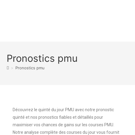
Pronostics pmu
>
Pronostics pmu
Découvrez le quinté du jour PMU avec notre pronostic
quinté et nos pronostics fiables et détaillés pour
maximiser vos chances de gains sur les courses PMU.
Notre analyse complète des courses du jour vous fournit