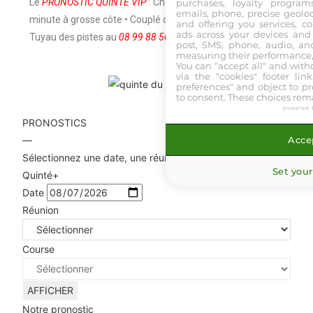
Le
PRONOSTIC QUINTE VIP
: Cheval du jour VIP • Dernière
purchases, loyalty program
emails, phone, precise geoloc
minute à grosse côte • Couplé du jour • Tickets du patron •
and offering you services, c
ads across your devices and 
Tuyau des pistes au
08 99 88 50 10 (3€/appel)
post, SMS, phone, audio, and
measuring their performance,
You can "accept all" and with
via the "cookies" footer link
preferences" and object to pro
to consent. These choices rema
powered 
PRONOSTICS
—
Accep
Sélectionnez une date, une réunion et une course.
Set your
Quinté+
Date
Réunion
Course
AFFICHER
Notre pronostic