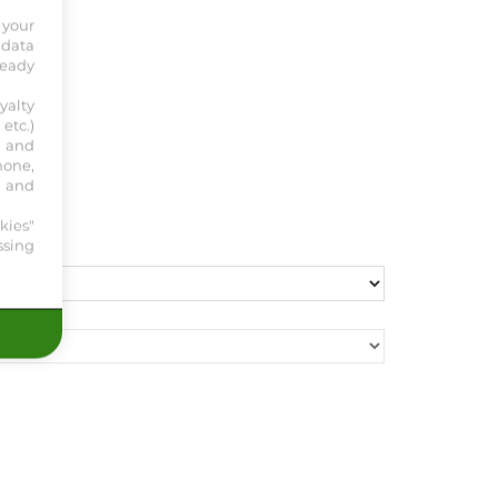
 your
 data
ready
yalty
etc.)
s and
hone,
, and
kies"
ssing