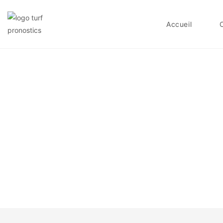
Accueil