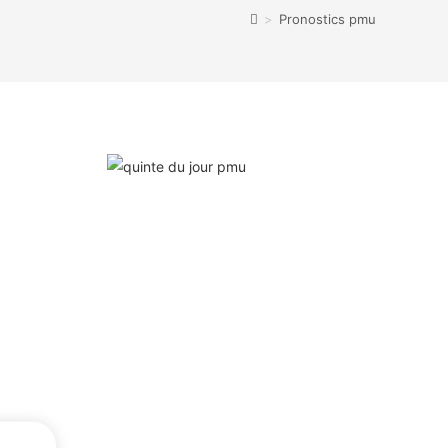
>
Pronostics pmu