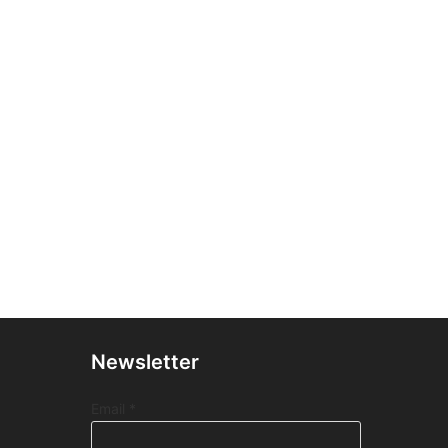
Newsletter
E
Email
*
m