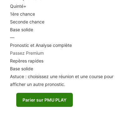
Quinté+
1ère chance
Seconde chance
Base solide
—
Pronostic et Analyse complète
Passez Premium
Repères rapides
Base solide
Astuce : choisissez une réunion et une course pour
afficher un autre pronostic.
Parier sur PMU PLAY