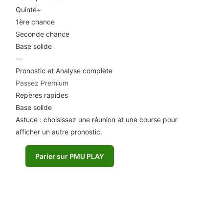
Quinté+
1ère chance
Seconde chance
Base solide
—
Pronostic et Analyse complète
Passez Premium
Repères rapides
Base solide
Astuce : choisissez une réunion et une course pour
afficher un autre pronostic.
Parier sur PMU PLAY