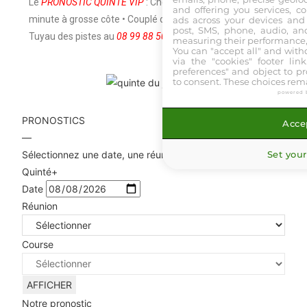
Le
PRONOSTIC QUINTE VIP
: Cheval du jour VIP • Dernière
and offering you services, c
minute à grosse côte • Couplé du jour • Tickets du patron •
ads across your devices and 
post, SMS, phone, audio, and
Tuyau des pistes au
08 99 88 50 10 (3€/appel)
measuring their performance,
You can "accept all" and with
via the "cookies" footer link
preferences" and object to pro
to consent. These choices rema
powered 
PRONOSTICS
Accep
—
Sélectionnez une date, une réunion et une course.
Set your
Quinté+
Date
Réunion
Course
AFFICHER
Notre pronostic