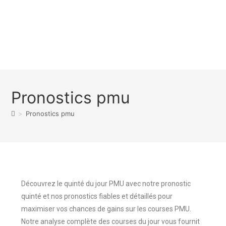
Pronostics pmu
>
Pronostics pmu
Découvrez le quinté du jour PMU avec notre pronostic
quinté et nos pronostics fiables et détaillés pour
maximiser vos chances de gains sur les courses PMU.
Notre analyse complète des courses du jour vous fournit