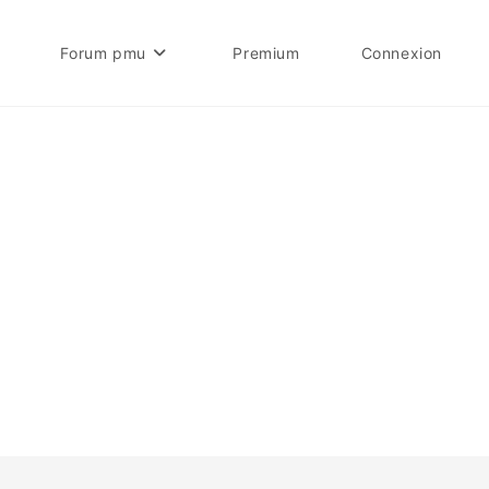
Forum pmu
Premium
Connexion