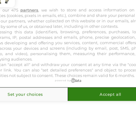
ière minute à grosse côte • Couplé du jour • Tickets du patron • Tuyau
h our 475
partners
, we wish to store and access information on
ces (cookies, pixels in emails, etc.), combine and share your personal
 our partners, whether collected on this website or in our emails, al
 by some of us, or obtained later, including in other contexts.
essing this data (identifiers, browsing, preferences, purchases, lo
rams, IP, postal addresses and emails, phone, precise geolocation, 
ws developing and offering you services, content, commercial offer
across your devices and screens (including by email, post, SMS, p
o, and video), personalising them, measuring their performance
ysing audiences.
can "accept all" and withdraw your consent at any time via the "coo
er link
. You can also "set detailed preferences" and object to proce
vities not subject to consent. These choices remain valid for 6 months.
powered by
Set your choices
Accept all