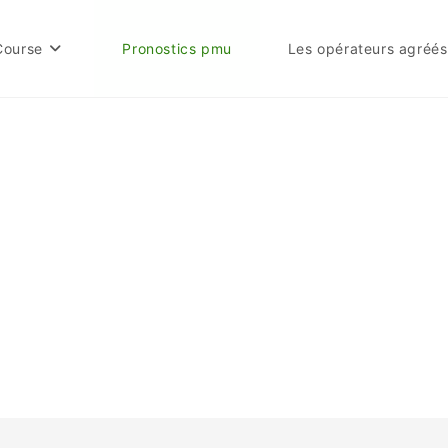
Course
Pronostics pmu
Les opérateurs agréés