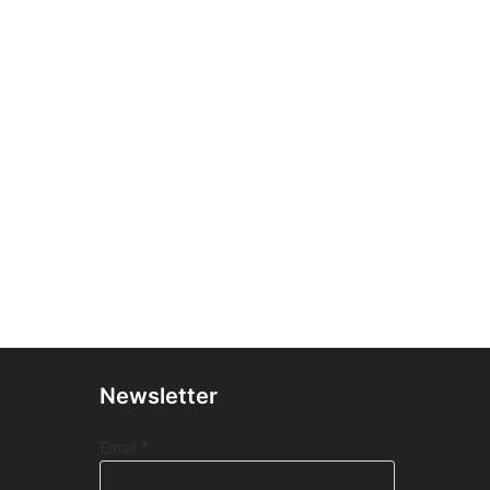
Newsletter
E
Email
*
m