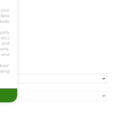
 your
 data
ready
yalty
etc.)
s and
hone,
, and
kies"
ssing