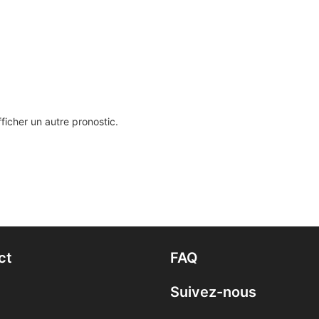
ficher un autre pronostic.
ct
FAQ
Suivez-nous