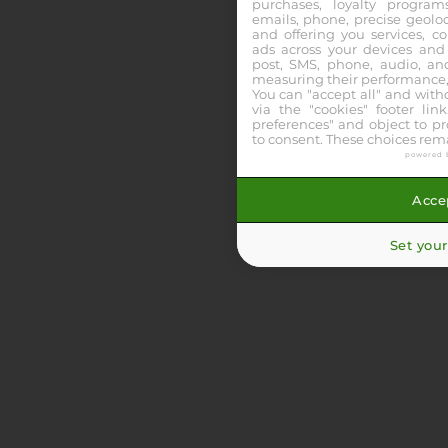
Le
PRONOSTIC QUINTE VIP
: Cheval du jour VIP • Dernière
purchases, loyalty program
emails, phone, precise geoloc
minute à grosse côte • Couplé du jour • Tickets du patron •
and offering you services, c
ads across your devices and 
Tuyau des pistes au
08 99 88 50 10 (3€/appel)
post, SMS, phone, audio, and
measuring their performance,
You can "accept all" and with
via the "cookies" footer link
preferences" and object to pro
to consent. These choices rema
powered 
PRONOSTICS
—
Accep
Sélectionnez une date, une réunion et une course.
Set your
Quinté+
Date
Réunion
Course
AFFICHER
Notre pronostic