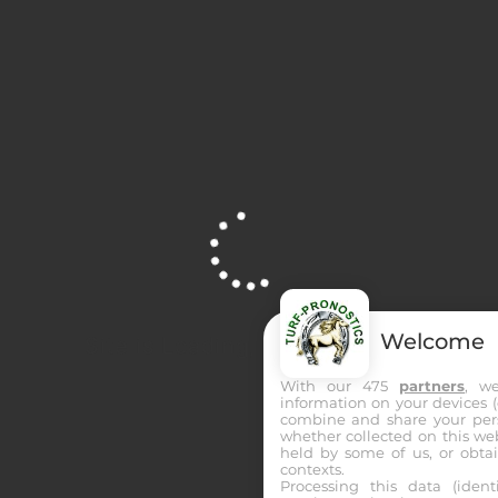
toutes les informations essentielles : chevaux favoris,
outsiders, coups sûrs, ainsi que les meilleures bases pour
construire vos paris.
Grâce à une étude approfondie des performances
récentes, des statistiques des chevaux, des jockeys et
des entraîneurs, nous vous proposons des pronostics
PMU pertinents et actualisés en temps réel. Que ce soit
pour le Quinté+, le Tiercé, le Quarté+ ou les autres
courses hippiques, profitez de conseils d’experts pour
affiner vos choix.
Welcome
Consultez nos pronostics des courses du jour, comparez
Site is Loading, Please wait...
les analyses et identifiez rapidement les meilleures
With our 475
partners
, w
opportunités de paris. Cette page est idéale pour les
information on your devices (co
combine and share your pers
parieurs débutants comme confirmés souhaitant
whether collected on this web
optimiser leurs stratégies et suivre les tendances du turf.
held by some of us, or obtai
contexts.
Processing this data (identi