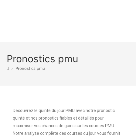
Pronostics pmu
>
Pronostics pmu
Découvrez le quinté du jour PMU avec notre pronostic
quinté et nos pronostics fiables et détaillés pour
maximiser vos chances de gains sur les courses PMU.
Notre analyse complète des courses du jour vous fournit