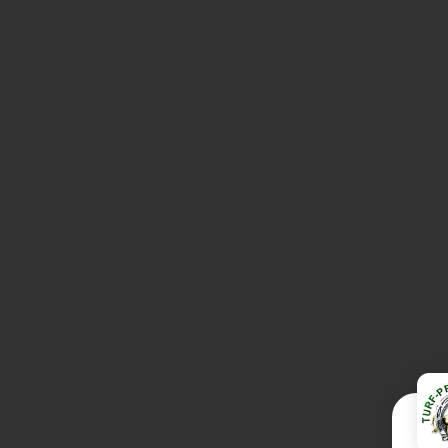
Pronostics pmu
Découvrez le quinté du jour PMU avec notre pronostic qui
des courses du jour vous fournit toutes les informations es
Grâce à une étude approfondie des performances récentes
actualisés en temps réel. Que ce soit pour le Quinté+, le 
Consultez nos pronostics des courses du jour, comparez le
comme confirmés souhaitant optimiser leurs stratégies et 
Le
PRONOSTIC QUINTE VIP
: Cheval du jour VIP • Derni
PRONOSTICS