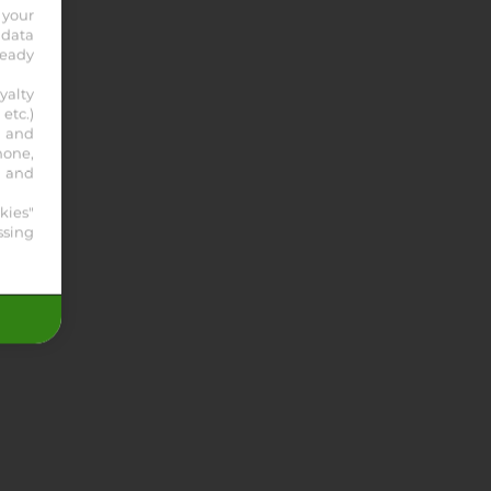
 your
 data
ready
yalty
etc.)
s and
hone,
, and
kies"
ssing