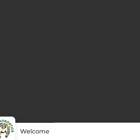
nté et nos pronostics fiables et détaillés pour maximiser vos chanc
sentielles : chevaux favoris, outsiders, coups sûrs, ainsi que les mei
, des statistiques des chevaux, des jockeys et des entraîneurs, n
Tiercé, le Quarté+ ou les autres courses hippiques, profitez de conseil
s analyses et identifiez rapidement les meilleures opportunités de p
suivre les tendances du turf.
ère minute à grosse côte • Couplé du jour • Tickets du patron • Tuy
Welcome