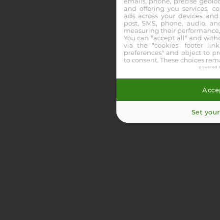
emails, phone, precise geoloc
and offering you services, c
ads across your devices and 
post, SMS, phone, audio, and
PRONOSTICS
measuring their performance,
You can "accept all" and with
—
via the "cookies" footer link
Sélectionnez une date, une réunion et une course.
preferences" and object to pro
to consent. These choices rema
Quinté+
powered 
Date
Réunion
Accep
Set your
Course
AFFICHER
Notre pronostic
Quinté+
1ère chance
Seconde chance
Base solide
—