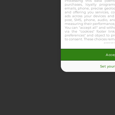
Processing this data (identi
Le
PRONOSTIC QUINTE VIP
: Cheval du jour VIP • Dernière
purchases, loyalty program
minute à grosse côte • Couplé du jour • Tickets du patron •
emails, phone, precise geoloc
and offering you services, c
Tuyau des pistes au
08 99 88 50 10 (3€/appel)
ads across your devices and 
post, SMS, phone, audio, and
measuring their performance,
You can "accept all" and with
via the "cookies" footer link
preferences" and object to pro
to consent. These choices rema
powered 
PRONOSTICS
—
Accep
Sélectionnez une date, une réunion et une course.
Quinté+
Set your
Date
Réunion
Course
AFFICHER
Notre pronostic