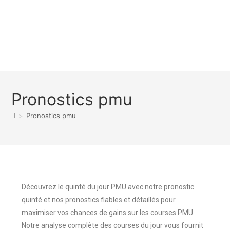
Pronostics pmu
>
Pronostics pmu
Découvrez le quinté du jour PMU avec notre pronostic
quinté et nos pronostics fiables et détaillés pour
maximiser vos chances de gains sur les courses PMU.
Notre analyse complète des courses du jour vous fournit