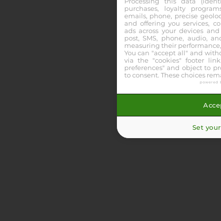
Processing this data (identi
Tuyau des pistes au
08 99 88 50 10 (3€/appel)
purchases, loyalty program
emails, phone, precise geoloc
and offering you services, c
ads across your devices and 
post, SMS, phone, audio, and
measuring their performance,
You can "accept all" and with
via the "cookies" footer link
PRONOSTICS
preferences" and object to pro
to consent. These choices rema
—
powered 
Sélectionnez une date, une réunion et une course.
Quinté+
Accep
Date
Réunion
Set your
Course
AFFICHER
Notre pronostic
Quinté+
1ère chance