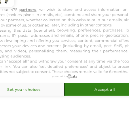
ière minute à grosse côte • Couplé du jour • Tickets du patron • Tuyau
h our 475
partners
, we wish to store and access information on
ces (cookies, pixels in emails, etc.), combine and share your personal
 our partners, whether collected on this website or in our emails, al
 by some of us, or obtained later, including in other contexts.
essing this data (identifiers, browsing, preferences, purchases, lo
rams, IP, postal addresses and emails, phone, precise geolocation, 
ws developing and offering you services, content, commercial offer
across your devices and screens (including by email, post, SMS, p
o, and video), personalising them, measuring their performance
ysing audiences.
can "accept all" and withdraw your consent at any time via the "coo
er link
. You can also "set detailed preferences" and object to proce
vities not subject to consent. These choices remain valid for 6 months.
powered by
Set your choices
Accept all