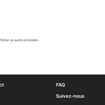
ficher un autre pronostic.
ct
FAQ
Suivez-nous