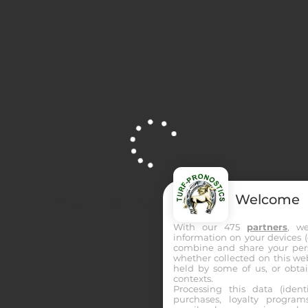
sûrs, ainsi que les meilleures bases pour construire vos paris.
Grâce à une étude approfondie des performances récentes,
des statistiques des chevaux, des jockeys et des entraîneurs,
nous vous proposons des pronostics PMU pertinents et
actualisés en temps réel. Que ce soit pour le Quinté+, le
Tiercé, le Quarté+ ou les autres courses hippiques, profitez
de conseils d’experts pour affiner vos choix.
Consultez nos pronostics des courses du jour, comparez les
analyses et identifiez rapidement les meilleures opportunités
Welcome
de paris. Cette page est idéale pour les parieurs débutants
Site is Loading, Please wait...
comme confirmés souhaitant optimiser leurs stratégies et
With our 475
partners
, w
suivre les tendances du turf.
information on your devices (co
combine and share your pers
whether collected on this web
Le
PRONOSTIC QUINTE VIP
: Cheval du jour VIP • Dernière
held by some of us, or obtai
contexts.
minute à grosse côte • Couplé du jour • Tickets du patron •
Processing this data (identi
Tuyau des pistes au
08 99 88 50 10 (3€/appel)
purchases, loyalty program